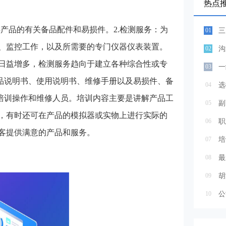
热点
供产品的有关备品配件和易损件。2.检测服务：为
01
三
、监控工作，以及所需要的专门仪器仪表装置。
02
沟
日益增多，检测服务趋向于建立各种综合性或专
03
产品说明书、使用说明书、维修手册以及易损件、备
04
选
户培训操作和维修人员。培训内容主要是讲解产品工
05
，有时还可在产品的模拟器或实物上进行实际的
06
职
客提供满意的产品和服务。
07
培
08
最
09
胡
10
公