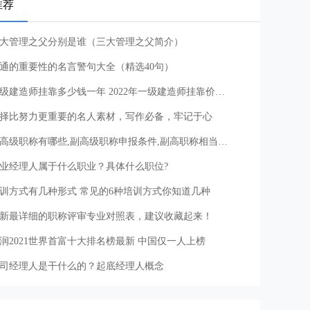
推荐
大管理之父分别是谁（三大管理之父简介）
通的重要性的名言警句大全（精选40句）
一级建造师挂靠多少钱一年 2022年一级建造师挂靠价格及注意事项
择比努力更重要的名人素材，写作必备，牢记于心
副高级职称有哪些,副高级职称申报条件,副高职称相当于什么级别
业经理人属于什么职业？具体什么职位?
训方式有几种形式 常见的6种培训方式你知道几种
新最详细的职称评审专业对照表，建议收藏起来！
润2021世界首富十大排名榜最新 中国仅一人上榜
司经理人是干什么的？起底经理人概念