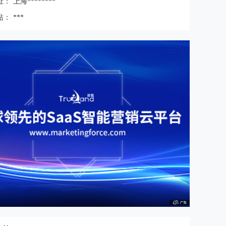
址：
上海********
站：
***