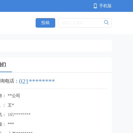
手机版
投稿
<
我们
021********
询电话：
称：
**公司
人：
王*
机：
185********
箱：
***