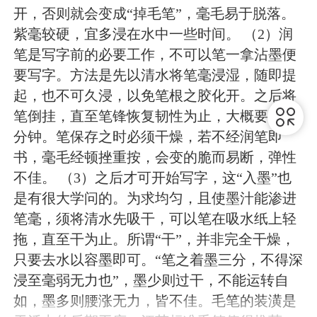
开，否则就会变成“掉毛笔”，毫毛易于脱落。
紫毫较硬，宜多浸在水中一些时间。 （2）润
笔是写字前的必要工作，不可以笔一拿沾墨便
要写字。方法是先以清水将笔毫浸湿，随即提
起，也不可久浸，以免笔根之胶化开。之后将
笔倒挂，直至笔锋恢复韧性为止，大概要数十
分钟。笔保存之时必须干燥，若不经润笔即
书，毫毛经顿挫重按，会变的脆而易断，弹性
不佳。 （3）之后才可开始写字，这“入墨”也
是有很大学问的。为求均匀，且使墨汁能渗进
笔毫，须将清水先吸干，可以笔在吸水纸上轻
拖，直至干为止。所谓“干”，并非完全干燥，
只要去水以容墨即可。“笔之着墨三分，不得深
浸至毫弱无力也”，墨少则过干，不能运转自
如，墨多则腰涨无力，皆不佳。毛笔的装潢是