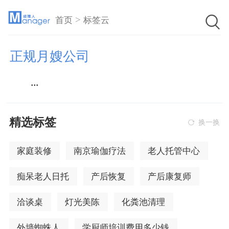
>
首页
标签云
正规月嫂公司
...
精选标签
换一换
家庭装修
南京瑜伽疗法
老人托管中心
痴呆老人日托
产后恢复
产后康复师
洽谈桌
灯光美陈
化粪池清理
外墙蜘蛛人
学厨师培训费用多少钱