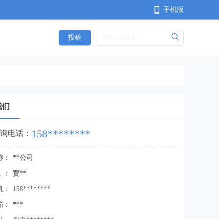
手机版
投稿
<
我们
158********
询电话：
称：
**公司
人：
贾**
机：
158********
箱：
***