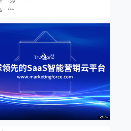
址：
北京********
站：
***