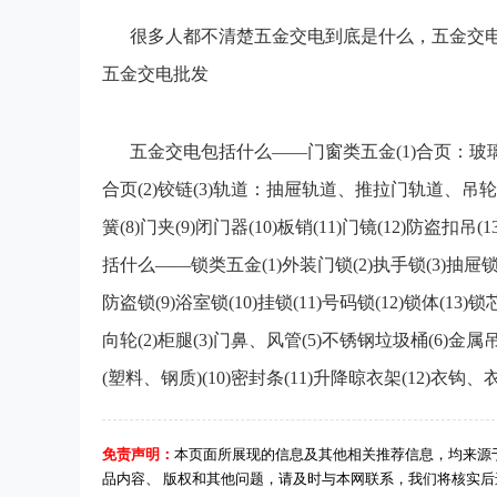
很多人都不清楚五金交电到底是什么，五金交电
五金交电批发
五金交电包括什么——门窗类五金(1)合页：玻
合页(2)铰链(3)轨道：抽屉轨道、推拉门轨道、吊轮、玻
簧(8)门夹(9)闭门器(10)板销(11)门镜(12)防盗扣吊
括什么——锁类五金(1)外装门锁(2)执手锁(3)抽屉锁(4
防盗锁(9)浴室锁(10)挂锁(11)号码锁(12)锁体(
向轮(2)柜腿(3)门鼻、风管(5)不锈钢垃圾桶(6)金属
(塑料、钢质)(10)密封条(11)升降晾衣架(12)衣
免责声明：
本页面所展现的信息及其他相关推荐信息，均来源
品内容、 版权和其他问题，请及时与本网联系，我们将核实