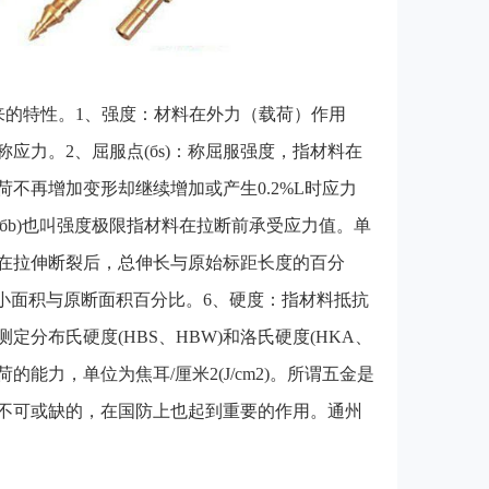
来的特性。1、强度：材料在外力（载荷）作用
应力。2、屈服点(бs)：称屈服强度，指材料在
不再增加变形却继续增加或产生0.2%L时应力
度(бb)也叫强度极限指材料在拉断前承受应力值。单
)：材料在拉伸断裂后，总伸长与原始标距长度的百分
缩小面积与原断面积百分比。6、硬度：指材料抵抗
分布氏硬度(HBS、HBW)和洛氏硬度(HKA、
荷的能力，单位为焦耳/厘米2(J/cm2)。所谓五金是
不可或缺的，在国防上也起到重要的作用。通州