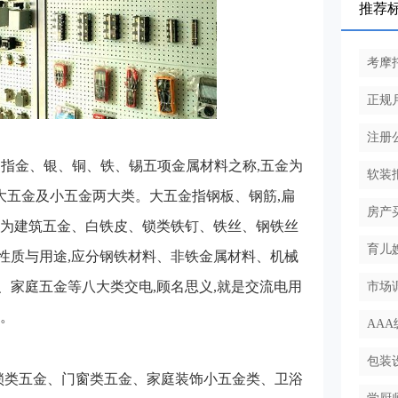
推荐
考摩
正规
注册
,指金、银、铜、铁、锡五项金属材料之称,五金为
软装
为大五金及小五金两大类。大五金指钢板、钢筋,扁
房产
则为建筑五金、白铁皮、锁类铁钉、铁丝、钢铁丝
育儿
性质与用途,应分钢铁材料、非铁金属材料、机械
家庭五金等八大类交电,顾名思义,就是交流电用
市场
等。
AA
包装
锁类五金、门窗类五金、家庭装饰小五金类、卫浴