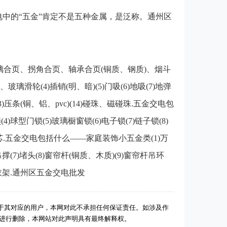
中的“五金”肯定不是五种金属，是泛称。通州区
璃合页、拐角合页、轴承合页(铜质、钢质)、烟斗
璃滑轮(4)插销(明、暗)(5)门吸(6)地吸(7)地弹
(13)压条(铜、铝、pvc)(14)碰珠、磁碰珠.五金交电包
)球型门锁(5)玻璃橱窗锁(6)电子锁(7)链子锁(8)
13)锁芯.五金交电包括什么——家庭装饰小五金类(1)万
吊撑(7)堵头(8)窗帘杆(铜质、木质)(9)窗帘杆吊环
钩、衣架.通州区五金交电批发
于其对应的用户，本网对此不承担任何保证责任。如涉及作
后进行删除，本网站对此声明具有最终解释权。