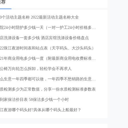
推荐
00个活动主题名称 2022最新活动主题名称大全
医院24小时陪护多少钱一天（一对一护工24小时价格多少）
店洗涤设备一套多少钱 酒店宾馆洗涤设备价格盘点
022珠江夜游时间表和站点表（天字码头、大沙头码头）
2021年商业用电多少钱一度（附最新商业用电收费标准和电费调整）
公椅万向轮怎么拆卸，轻松学会不再求人
什么生意一年四季都可以做，一年四季不愁销路的生意推荐
质检测多少为正常数值，分享一份水质检测标准参数表
8到家保洁价目表 58保洁多少钱一个小时
江夜游哪个码头好?具体从哪个码头上船最好？