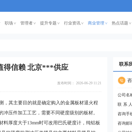
职场
管理者
提升专题
行业资讯
商业管理
热点话题
<
<
<
<
<
<
联系
得信赖 北京***供应
咨
发布时间：
2026-06-29 11:21
公司名
检测，其主要目的就是确定购入的金属板材退火程
联系
的冲压件加工工艺，需要不同硬度级别的板材。
咨询手
料厚度大于13mm时可改用巴氏硬度计，纯铝板
咨询邮