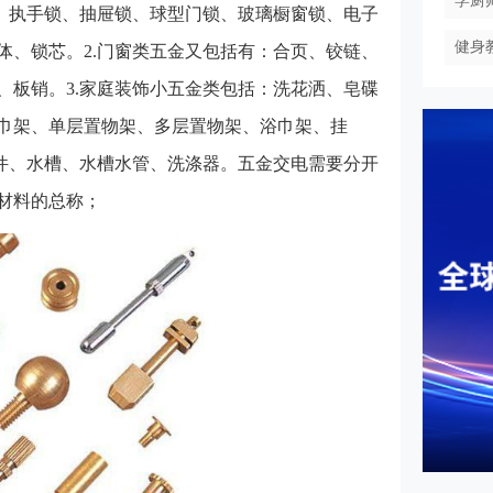
学厨
锁、执手锁、抽屉锁、球型门锁、玻璃橱窗锁、电子
健身
体、锁芯。2.门窗类五金又包括有：合页、铰链、
、板销。3.家庭装饰小五金类包括：洗花洒、皂碟
巾架、单层置物架、多层置物架、浴巾架、挂
挂件、水槽、水槽水管、洗涤器。五金交电需要分开
材料的总称；