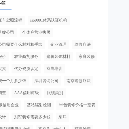
标签
托车驾照流程
iso9001体系认证机构
月嫂公司
个体户营业执照
公司需要什么材料和手续
企业管理
瑜伽疗法
报价
农业商贸服务
建筑装饰材料
家庭装修
买卖
代办资质认定
戏曲培训
嫂一个月多少钱
深圳咨询公司
南京瑜伽疗法
调查
AAA信用评级
眼镜类别
A级信用企业
基站辐射检测
半包装修价格一览表
设计
别墅装修需要多少钱
采耳