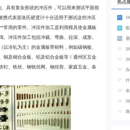
热点
的、具有复杂形状的冲压件，可以用来测试平面很
列便携式表面洛氏硬度计十分适用于测试这些冲压
01
1
**常用的零件。冲压件加工是利用模具使金属板
02
阔。冲压件加工包括冲裁、弯曲、拉深、成形、
03
酒
（以冷轧为主）的金属板带材料，例如碳钢板、
04
2
、铜及铜合金板、铝及铝合金板等！通州区五金
05
铁钉、铁丝、钢铁丝网、钢丝剪、家庭五金、各
06
办
07
08
水
09
5
10
珠