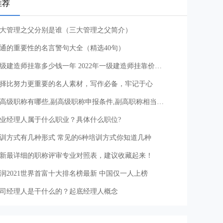
推荐
大管理之父分别是谁（三大管理之父简介）
通的重要性的名言警句大全（精选40句）
一级建造师挂靠多少钱一年 2022年一级建造师挂靠价格及注意事项
择比努力更重要的名人素材，写作必备，牢记于心
副高级职称有哪些,副高级职称申报条件,副高职称相当于什么级别
业经理人属于什么职业？具体什么职位?
训方式有几种形式 常见的6种培训方式你知道几种
新最详细的职称评审专业对照表，建议收藏起来！
润2021世界首富十大排名榜最新 中国仅一人上榜
司经理人是干什么的？起底经理人概念