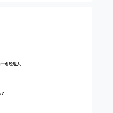
为一名经理人
炼？