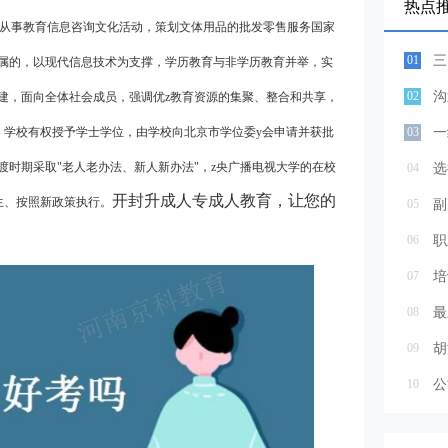
热点
公司从事教育信息咨询文化活动，策划文体用品的批发零售服务国家
01
三
民共和g教育部直属的，以现代信息技术为支撑，学历教育与非学历教育并举，实
02
沟
建，面向全体社会成员，强调优z教育资源的集聚、整合和共享，
。学校有权授予学士学位，由学校向北京市学位委y会申请并获批
03
渡时期采取"老人老办法、新人新办法"，z央广播电视大学的在校
04
选
开封升成人专成人教育，让您的
生、按照新政策执行。
05
06
职
07
培
08
最
09
胡
10
公