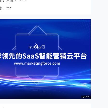
址：
河南********
站：
***