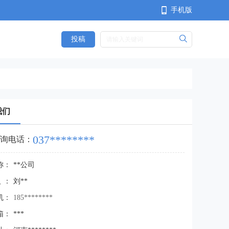
手机版
投稿
<
我们
037********
询电话：
称：
**公司
人：
刘**
机：
185********
箱：
***