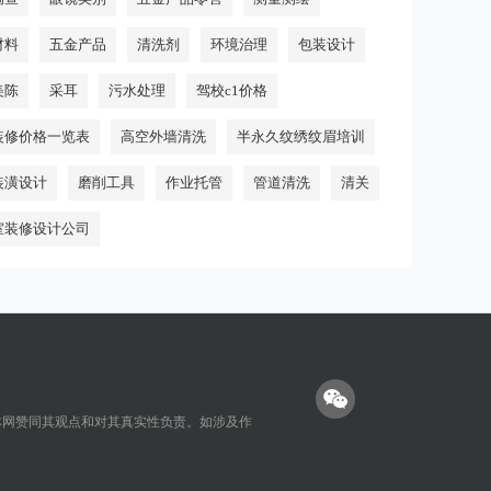
材料
五金产品
清洗剂
环境治理
包装设计
美陈
采耳
污水处理
驾校c1价格
装修价格一览表
高空外墙清洗
半永久纹绣纹眉培训
装潢设计
磨削工具
作业托管
管道清洗
清关
室装修设计公司
本网赞同其观点和对其真实性负责。如涉及作