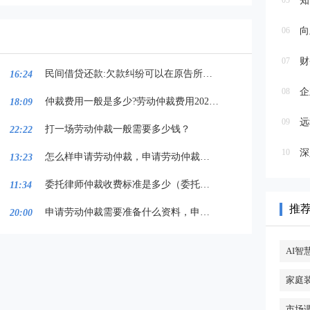
05
知
06
向
07
财
民间借贷还款:欠款纠纷可以在原告所在地起诉吗
16:24
08
企
仲裁费用一般是多少?劳动仲裁费用2022收费标准
18:09
09
远
打一场劳动仲裁一般需要多少钱？
22:22
10
深
怎么样申请劳动仲裁，申请劳动仲裁需要哪些证据
13:23
委托律师仲裁收费标准是多少（委托仲裁律师如何收费）
11:34
推
申请劳动仲裁需要准备什么资料，申请劳动仲裁的流程和费用
20:00
AI智
家庭
市场