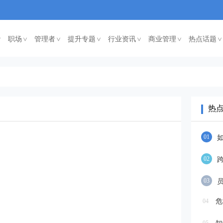
职场
管理者
提升专题
行业资讯
商业管理
热点话题
<
<
<
<
<
<
热
01
02
03
04
危