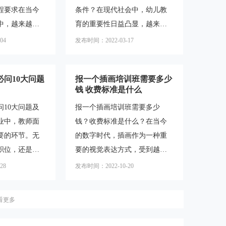
程要求在当今
条件？在现代社会中，幼儿教
考大专的基本
关内容。一、自考自考是一种
中，越来越多
育的重要性日益凸显，越来越
们需要明确自
灵活的学习方式，适合上班族
过成人高考来
多的人选择从事幼师职业。然
过自学和考试
提升学历。自考是指通过自学
04
发布时间：2022-03-17
和职业发展。
而，对于想要成为一名合格幼
，不需要参加
和考试的方式获得学历证书。
，三大热门专
师的人来说，他们可能会对幼
对于初中文
问10大问题
报一个插画培训班需要多少
学习的课程成
师培训班的学习时长、幼师证
钱 收费标准是什么
的焦点。本文
的最低学历要求以及申请幼师
10大问题及
报一个插画培训班需要多少
专业的课程要
资格的条件感到困惑。本文将
业中，教师面
钱？收费标准是什么？在当今
，并提供相关
对这些问题进行直接解答，并
要的环节。无
的数字时代，插画作为一种重
助考生们更好
提供相关内容的介绍。一、幼
职位，还是晋
要的视觉表达方式，受到越来
合自己的专
师培训班学习时长幼师培训班
教师职位，面
越多人的关注和喜爱。许多人
科学与技术专
的学习时长因地区和培训机构
28
发布时间：2022-10-20
能力和适应性
希望通过插画培训班来提升自
算机科学与技
而有所不同。一般来说，幼师
面试过程中，
己的绘画技巧和创作能力。然
培训班的学
看更多
一系列问题，
而，对于报一个插画培训班需
业知识、教学
要多少钱以及收费标准是什