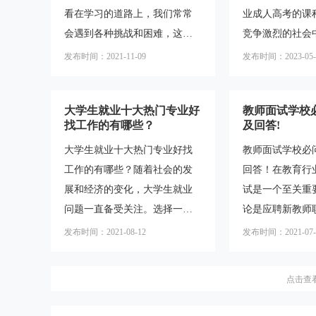
看在学习的道路上，我们常常
业成人高考的课
题及其答案，以帮助准备面试
中生需要了解自
会遇到各种挑战和困难，这时
竞争激烈的社会
的教师们更好地应对挑战。
信息。首先，他
候一句励志的名言或座右铭就
的成年人选择通
一、教育理念与教学方法1.请
考大专是一种通
发布时间：2021-11-09
发布时间：2023-05-
能给我们带来力量和鼓舞。本
提升自己的学历
介绍一下您的教育理念。答
获得学历的方式
文将为大家介绍一些高质量的
而在选择专业时
案：我的教
正规的
大学生就业十大热门专业好
教师面试学校必
学生励志名言短句，以及适合
业成人高考所要
找工作的有哪些？
及回答!
送给孩子的座右铭，希望能给
为了考生们关注
大学生就业十大热门专业好找
教师面试学校必问
大家带来一些启示和帮助。
将对这三大热门
工作的有哪些？随着社会的发
回答！在教育行
一、学生励志名言短句霸气
求进行直接解答
展和经济的变化，大学生就业
试是一个至关重
1.“天行健，君子以自强不
内容的介绍，帮
问题一直备受关注。选择一个
论是应聘新教师
息。”这是出自《周易》的名
地了解和选择适
就业前景好的专业对于大学生
升到更高级别的
言，意味着只有不断自强不
业。一、计算机
发布时间：2021-08-12
发布时间：2021-07-
来说至关重要。那么，究竟有
试都是评估教师
息，才能在人生的道路上行得
业1.课程要求计
哪些专业是大学生就业的热门
的重要方式。在
更远。2.“不经
术专业是目
点击查
选择呢？本文将为您详细介绍
学校通常会提出
大学生就业十大热门专业，帮
以了解教师的专