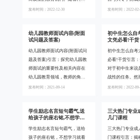
将茶道的美学、礼仪、哲学等
包括确定自己的
的不断进步和职业领域的不断
追求的目标。对
方面融入到茶艺表演中，让人
术兴趣和职业发
发布时间：2022-12-30
发布时间：2022-02-
演变，越来越多的人意识到通
中文凭的人来说
们在品茶的过程中感受到身心
制定长期和短期
过职业技术培训来提升自己的
考获得大专学历
的平静与宁静
可以更好地
幼儿园教师面试内容(附面
初中生怎么自
竞争力和就业机会。本文将介
受关注的话题。
试问题及答案)
文凭必看!干货
绍一些目前市场上存在的职业
细解答这个问题
幼儿园教师面试内容(附面试问
初中生怎么自考
技术培训学校，帮助读者了解
内容的介绍和指
题及答案)引言：探究幼儿园教
必看!干货引言
现在有哪些选择。一、IT技术
现从“灰天鹅”到
师面试的重要性及相关内容在
对于初中生来说
培训学校随着信息技术的快速
转身。一、自考
幼儿园教育领域，教师的角色
战性的任务。然
发展，IT行业的需求也在不断
义和优势自考大
至关重要。他们不仅需要具备
的发展和教育的
增加。因此，IT技术培训学校
过自学和考试的
发布时间：2021-09-14
发布时间：2022-09-
扎实的专业知识和教学技巧，
多的初中生希望
应运而生。这些学校提供各种
专学历。与传统
还需要具备良好的沟通能力和
式获得大专学历
与计算
学生励志名言短句霸气,送
三大热门专业
情感表达能力。因此，幼儿园
中生提供一些建
给孩子的座右铭,不想学习
几门课程
教师的面试过程显得尤为重
助他们顺利完成
就看看
学生励志名言短句霸气，送给
三大热门专业成
要。本文将介绍幼儿园教师面
业。一、了解自
孩子的座右铭，不想学习就看
门课程引言：揭
试的内容，包括常见的面试问
信息在开始自考