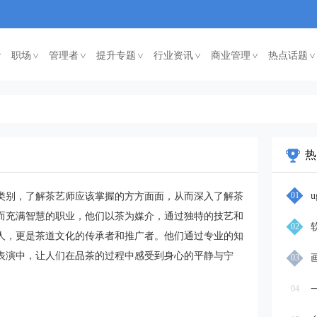
职场
管理者
提升专题
行业资讯
商业管理
热点话题
<
<
<
<
<
<
热
01
类别，了解茶艺师应该掌握的方方面面，从而深入了解茶
而充满智慧的职业，他们以茶为媒介，通过独特的技艺和
02
人，更是茶道文化的传承者和推广者。他们通过专业的知
表演中，让人们在品茶的过程中感受到身心的平静与宁
03
04