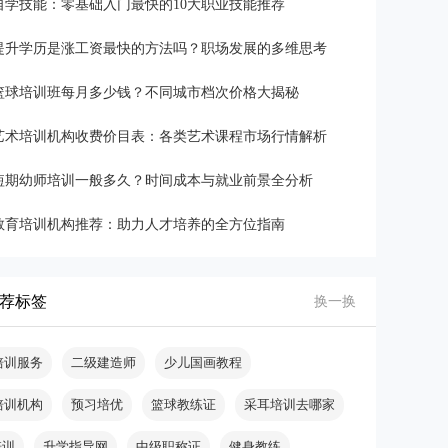
自学技能：零基础入门最快的10大职业技能推荐
提升学历是涨工资最快的方法吗？职场发展的多维思考
篮球培训班每月多少钱？不同城市档次价格大揭秘
艺术培训机构收费价目表：各类艺术课程市场行情解析
短期幼师培训一般多久？时间成本与就业前景全分析
教育培训机构推荐：助力人才培养的全方位指南
荐标签
换一换
培训服务
二级建造师
少儿国画教程
培训机构
预习培优
篮球教练证
采耳培训去哪家
培训
升学指导网
中级职称证
健身教练