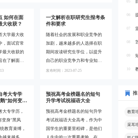
05
06
点 如何在面
一文解析在职研究生报考条
最大收获？
件和要求
07
答大学最大收
随着社会的发展和职业竞争的
08
中，面试官常
加剧，越来越多的人选择在职
学最大收获的
期间攻读研究生学位，以提升
09
旨在了解面试
自己的职业竞争力和专业知识
成长和学习经
水平。然而，对于在职研究生
10
13
发布时间：2023-07-25
个问题可以展
报考条件，很多人仍然存在一
我训练能力和
些疑惑。本文将对在职研究生
推
自考大专学
预祝高考金榜题名的短句
将介绍自我训
报考条件进行详细解答，帮助
鹅”如何变
升学考试祝福语大全
并提供一些回
你更好地了解相关知识。一、
考大专学历，
预祝高考金榜题名的短句升学
教育
例。一、明确
学历要求在职研究生报考条件
何变身“黑凤
考试祝福语大全高考，作为中
学期间，明确
中，学历要求是最基本的条件
采耳
传统教育束缚，
国学生的重要里程碑，是他们
常重要的。这
之一。通常情况下，报考在职
为越来越多人
人生中的一次重要考验。在这
PLC