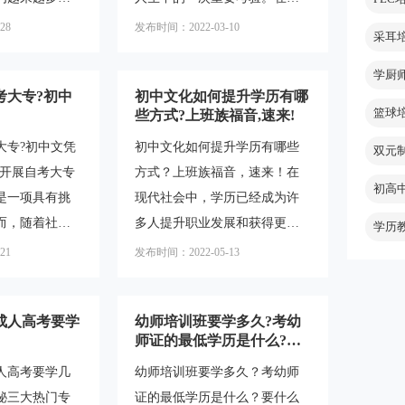
专业方向、学
研究生需要具备本科学历，且
于那些只有初
个紧张而关键的时刻，给予学
展目标。通过
学历必须为全日制普通高等院
28
发布时间：2022-03-10
采耳
，如何通过自
生们鼓励和祝福是非常重要
目标，面试者
校的本科毕业证书。此外，一
成为了一个备
的。为了帮助大家更好地表达
学厨
些高校还对
考大专?初中
初中文化如何提升学历有哪
本文将为您详
祝福和支持，本文将为大家提
篮球
些方式?上班族福音,速来!
，并提供相关
供一些预祝高考金榜题名的短
大专?初中文凭
初中文化如何提升学历有哪些
导，帮助您实
句和升学考试祝福语大全。
双元
：开展自考大专
方式？上班族福音，速来！在
“黑凤凰”的华丽
一、预祝高考金榜题名的短句
初高
是一项具有挑
现代社会中，学历已经成为许
大专学历的意
1.金榜题名，前程似锦，祝福
而，随着社会
多人提升职业发展和获得更好
专学历是指通
你未来更加辉煌！2.高考加
学历
改革，越来越
机会的重要因素之一。然而，
方式获得的大
油，金榜题名，祝你一帆风
21
发布时间：2022-05-13
通过自考的方
对于已经步入职场的上班族来
的全日制大专
顺！3.金榜题名，人生起航，
。本文将为初
说，要提升学历可能面临时间
愿你的未来充
成人高考要学
幼师培训班要学多久?考幼
议和指导，帮
和精力的限制。那么，对于初
师证的最低学历是什么?要
自考大专的学
中文化的上班族来说，有哪些
什么条件
人高考要学几
幼师培训班要学多久？考幼师
考大专的基本
方式可以提升学历呢？本文将
秘三大热门专
证的最低学历是什么？要什么
大专之前，初
为您解答这个问题，并介绍相