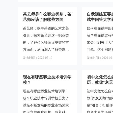
茶艺师是什么职业类别，茶
自我训练五要
艺师应该了解哪些方面
试中回答大学
茶艺师：探寻茶道的艺术之美
如何在面试中回
引言：探索茶艺师这一职业类
获？在面试过程
别，了解茶艺师应该掌握的方
常会问到关于大
方面面，从而深入了解茶道的
问题。这个问题
艺术之美。一、茶艺师的职业
者在大学期间的
发布时间：2022-05-19
发布时间：2020-10-
类别茶艺师是一门古老而充满
历。正确回答这
智慧的职业，他们以茶为媒
示出面试者的自
现在有哪些职业技术培训学
初中文凭怎么
介，通过独特的技艺和仪式，
学术能力。下面
校？
历，教你“灰天
将茶道的精髓传递给人们。茶
练的五个要点，
身“黑凤凰”
现在有哪些职业技术培训学
初中文凭怎么自
艺师不仅仅是泡茶的人，更是
答这个问题的示
校？职业技术培训学校是为了
教你“灰天鹅”如
茶道文化的传承者和推广者。
目标和规划在大
满足不断发展的职业市场需求
凰”引言：打破
他们通过专业的知识和技能，
目标和规划是非
而设立的教育机构。随着科技
自考大专学历成