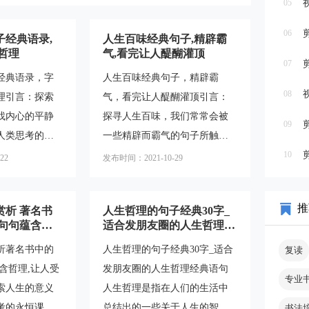
05
06
子经典语录,
人生百味经典句子,精辟霸
哲理
气,看完让人醍醐灌顶
07
经典语录，字
人生百味经典句子，精辟霸
08
理引言：探索
气，看完让人醍醐灌顶引言：
找内心的平静
探寻人生百味，我们常常会被
09
人类思考的重
一些精辟而霸气的句子所触
纷繁复杂的世
动。这些句子不仅能够给我们
10
22
发布时间：2021-10-29
需要一些简洁
带来思考，还能够激发我们内
引导他们的思
心的力量。在本文中，我们将
推
赏析 著名书
人生哲理的句子经典30字_
句子被称为人
探讨一些经典的人生句子，带
,句句蕴含哲
适合发朋友圈的人生哲理经
典语录，它们
您领略其中的智慧和魅力。
浅
典语句
析著名书中的
人生哲理的句子经典30字_适合
复读
示，能够帮助
一、坚持不懈，成功必将到来
含哲理,让人受
发朋友圈的人生哲理经典语句
自己和世界。
在人生的道路上，我们常常会
专业
索人生的意义
人生哲理是指在人们的生活中
价值1."人生
遇到挫折和困难。然而，正是
考的永恒课
总结出的一些关于人生的智慧
书法