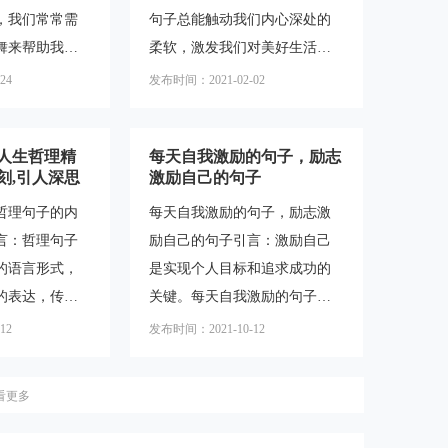
，我们常常需
句子总能触动我们内心深处的
值是一个永恒
己。一、自律的重要性自律是
舞来帮助我们
柔软，激发我们对美好生活的
一些有深度的
一种积极的行为习惯，它可以
卓越。经典励
渴望。然而，要做到最好的自
帮助我们思考
帮助我们更好地管理时间、提
24
发布时间：2021-02-02
和语句，正是
己，并非仅仅停留在句子的美
值，引导我们
高效率、实现目标。自律能够
。它们以简洁
丽表达上。本文将探讨如何通
培养我们的毅力
 人生哲理精
每天自我激励的句子，励志
传递着积极向
过探索内在的力量，实现真正
刻,引人深思
激励自己的句子
着我们勇往直
的个人成长和进步。第一部
哲理句子的内
每天自我激励的句子，励志激
解答关于经典
分：认识自己的独特之处小标
言：哲理句子
励自己的句子引言：激励自己
句子和经典语
题：发掘内在的宝藏每个人都
的语言形式，
是实现个人目标和追求成功的
您领略其中的
是独一无二的，拥有自己独特
的表达，传递
关键。每天自我激励的句子可
励志段落的特
的才能和潜力。要做到最好的
和人类存在的
以成为我们坚持不懈、克服困
具有以下几个
自己，首先需要认识自己的独
12
发布时间：2021-10-12
些句子常常引
难的动力源泉。本文将介绍一
、深入人心、
特之处。这需要我们审视自己
们对生活的思
些励志激励自己的句子，并探
的兴趣、价值
看更多
将深入探讨哲
讨如何有效地运用它们来提升
人生启示，带
个人动力和实现目标。I.为什么