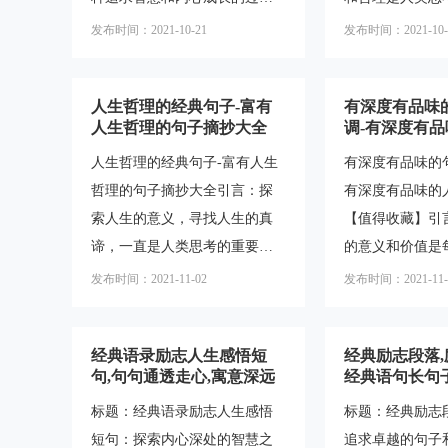
当下，活在当下，感受生命的
不在于活得长与
程。在这个过程中，我们常常
题。在各个领域
美好。2.成功源于坚持，坚持
得有意义。"这
发布时间：2021-10-21
发布时间：2021-10-
会遇到一些句子，它们以简洁
中，我们可以找
源于信念，信念源于内心的
人生的价值不在
而深刻的方式传递着人生的真
句子，这些句子
短，而
人生哲理的经典句子-富有
有深度有品味
理和智慧。这些句子蕴含着高
炼，而且蕴含着
人生哲理的句子摘抄大全
调-有深度有
格调的思想，总有一句能够触
给人以启迪和思
理句子【值得
人生哲理的经典句子-富有人生
有深度有品味的
动你的内心，给你启迪和力
您赏析10句著名
哲理的句子摘抄大全引言：探
有深度有品味的
量。本文将摘抄一些蕴含人生
子，带您一同感
索人生的意义，寻找人生的真
【值得收藏】引
哲理的句子，并对其进行解读
理。一、《198
谛，一直是人类思考的重要课
的意义和价值是
和分析，希望能够给读者带来
句子：“如果你
题。在这个纷繁复杂的世界
临的问题。在这
一些思考和启示。一、人生的
脚踢在你的脸上
发布时间：2021-11-02
发布时间：2021-11-
中，人们常常需要一些富有哲
中，我们常常需
意义与价值人生是一段旅程，
去，那么你就能
理的句子来指引自己的思考和
品味的句子来引
我们需要思考生
的渴
经典语录励志人生感悟短
经典励志段落
行动。本文将为您介绍一些经
和生活。本文将
句,句句通透走心,寓意深远
经典语句长句
典的人生哲理句子，帮助您更
有深度有品味的
标题：经典语录励志人生感悟
标题：经典励志
好地理解人生的意义和价值。
子，这些句子值
短句：探索内心深处的智慧之
追求卓越的句子
一、关于人生的意义和价值
反思。一、人生