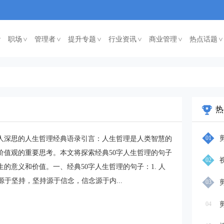
职场
管理者
提升专题
行业资讯
商业管理
热点话题
<
<
<
<
<
<
热
01
引人深思的人生哲理经典语录引言：人生哲理是人类智慧的
价值观的重要思考。本文将探索经典50字人生哲理的句子
02
的意义和价值。一、经典50字人生哲理的句子：1. 人
源于坚持，坚持源于信念，信念源于内...
03
04