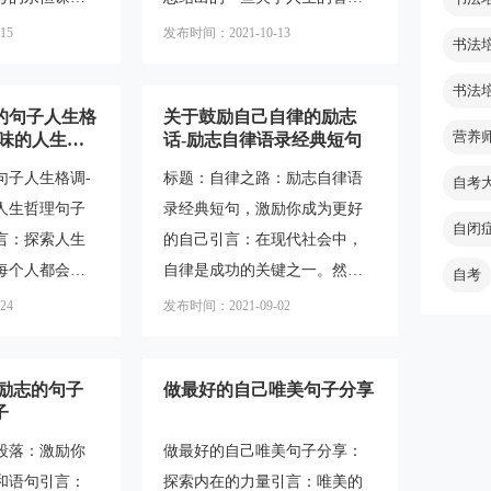
短，而在于活
在这些困难面前，我们需要坚
的著名书籍
和经验，它们能够给我们的生
句话告诉我们，
持不懈地努力。正如杰出的科
15
发布时间：2021-10-13
书法
到许多优美的
活带来启示和指导。在这个快
于时间的长
学家爱因斯坦所说：“失败是成
不仅语言精
节奏的社会中，人们常常需要
书法
功之母。”只有
的句子人生格
关于鼓励自己自律的励志
深刻的哲理，
一些简洁而有力的句子来表达
营养
品味的人生哲
话-励志自律语录经典短句
考。本文将为
自己的思考和观点。本文将为
收藏】
句子人生格调-
标题：自律之路：励志自律语
书中的优美句
大家介绍一些适合发朋友圈的
自考
人生哲理句子
录经典短句，激励你成为更好
受其中的哲
人生哲理经典语句，这些句子
自闭
言：探索人生
的自己引言：在现代社会中，
4》乔治·奥威尔
不仅能够激励自己，也能够给
每个人都会面
自律是成功的关键之一。然
想象一个有力的
朋友们带来正能量。一、积极
自考
个喧嚣的世界
而，要保持自律并不容易，我
，永远踢下
向上的人生态度1.人生没有彩
24
发布时间：2021-09-02
要一些深度和
们常常会遇到各种诱惑和困
理解我对权力
排，每一天都是现场直播。2.
导我们的思考
难。为了帮助你在自律的道路
人
,励志的句子
做最好的自己唯美句子分享
为您介绍一些
上坚持下去，本文将分享一些
子
人生哲理句
关于鼓励自己自律的励志话、
段落：激励你
做最好的自己唯美句子分享：
得我们收藏和
励志自律语录经典短句，并解
和语句引言：
探索内在的力量引言：唯美的
的意义与价值
答如何应用这些语录来激励自