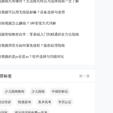
视频格式有哪些？主流格式特点与选择指南一文了解
剪视频可以用无线鼠标嘛？设备选择与使用
剪辑视频怎么赚钱？5种变现方式详解
视频剪辑教程自学：零基础入门到精通的全方位指南
剪视频用音乐如何避免侵权？版权处理指南
剪视频的是pr还是au？软件选择与功能对比
荐标签
换一换
少儿国画教程
少儿国画
中级职称证
书法培训
情感咨询
美术高考
学历认证
培训班
书法培训班收费一览表