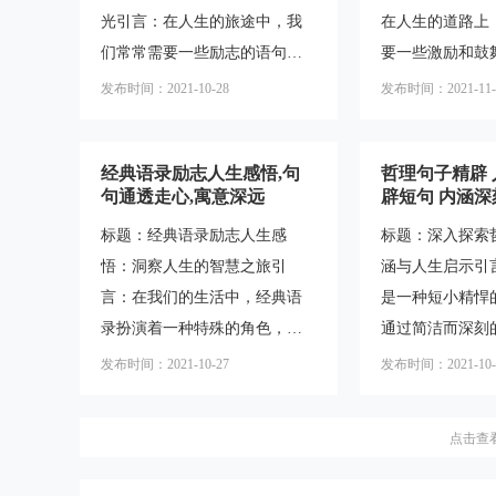
光引言：在人生的旅途中，我
在人生的道路上
1."人生不是一种享乐，而是一
人生的意义和价
们常常需要一些励志的语句来
要一些激励和鼓
桩十分沉重的工作。"-列夫·托
的话题。以下是
激励自己，给予自己力量和勇
克服困难，追求
尔斯泰这句话告诉我们，人生
句子，它们能够
发布时间：2021-10-28
发布时间：2021-11-
气。经典语录励志人生感悟短
志段落中的句子
并非只追求享乐，而是需要承
人生的意义和价
句，句句通透走心，寓意深
这样的力量源泉
担责
走向更有意
经典语录励志人生感悟,句
哲理句子精辟
远，它们是智慧的结晶，能够
而深刻的语言，
句通透走心,寓意深远
辟短句 内涵深
引导我们思考人生的意义和价
上的能量，激励
标题：经典语录励志人生感
标题：深入探索
值。本文将深入探讨这些经典
前。本文将为您
悟：洞察人生的智慧之旅引
涵与人生启示引
语录的内涵，并带您一同探索
励志段落、励志
言：在我们的生活中，经典语
是一种短小精悍
内心深处的智慧之光。一、挑
句的疑问，并带
录扮演着一种特殊的角色，它
通过简洁而深刻
战自我，超越极限在人生的道
魅力。一、经典
们以简洁而深刻的方式传达着
出对人生、社会
路上，我们常常会遇到各种挑
点经典励志段落
发布时间：2021-10-27
发布时间：2021-10-
励志和人生的感悟。这些句句
思考和启示。这
战和困难。然而，正是这些挑
特点：简洁明了
通透、走心的语录不仅寓意深
人深思，激发我
战和困难，激
积极向上。
点击查
远，而且能够激发我们内心的
考和探索。本文
力量，帮助我们面对挑战和困
理句子的内涵与