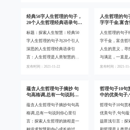
经典50字人生哲理的句子，
人生哲理的句
20个人生哲理经典语录句句
字字千金,富含
引人深思
标题：探索人生智慧：经典50
人生哲理的句子
字人生哲理的句子与20个引人
字千金，富含哲
深思的人生哲理经典语录引
人生的意义，寻
言：人生哲理是人类智慧的结
与满足，一直是
晶，它们以简洁而深刻的方式
要课题。在这个
发布时间：2021-11-22
发布时间：2021-11-
传递着关于生活、人性和价值
界中，人们常常
观的重要思考。本文将探索经
而深刻的句子来
蕴含人生哲理句子摘抄 句
哲理句子10句
典50字人生哲理的句子以及20
考和行动。这些
句高格调,总有一句说到你
中的优美句子
个引人深思的人生哲理经典语
生哲理的句子经
心里
理,让人受益匪
蕴含人生哲理句子摘抄句句高
哲理句子10句赏
录，带您一同思考人生的意义
蕴含着智慧和启
格调,总有一句说到你心里引
优美句子,句句蕴
和价值。一、经典50字人生哲
我们更好地理解
言：探索人生哲理的旅程是一
益匪浅引言：探
理的句子：1.人生短暂，珍惜
一、人生的意义与
种追求智慧和内心成长的过
和哲理是人类思