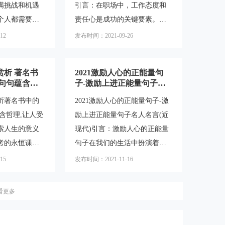
满挑战和机遇
引言：在职场中，工作态度和
然，而是必
展对整个社会都具有重要意
个人都需要一
责任心是成功的关键要素。无
诉我们，成功不
义。然而，学习过程中常常会
坚持努力奋
论是个人还是团队，只有拥有
12
发布时间：2021-09-26
通过坚持不懈
遇到各种困难和挫折，这时候
有许多鼓励人努
积极的工作态度和高度的责任
实现的。职业
激励学生就显得尤为重要。励
现出来，它们
心，才能取得卓越的成就。本
志名言和短句作
赏析 著名书
2021激励人心的正能量句
心的力量，帮
文将为您带来30句激励人心的
,句句蕴含哲
子-激励上进正能量句子名
，追求自己的
励志句子，帮助您激发工作激
浅
人名言(近现代)
析著名书中的
2021激励人心的正能量句子-激
介绍一些202
情，提升工作态度和责任心。
含哲理,让人受
励上进正能量句子名人名言(近
力奋斗的句子，
一、工作态度的重要性1."态度
索人生的意义
现代)引言：激励人心的正能量
句能够激励到
决定一切，成功源于积极的工
考的永恒课
句子在我们的生活中扮演着重
，迎接机遇在
作态度。"2."对待工作，要像对
的著名书籍
要的角色。它们能够激发我们
15
发布时间：2021-11-16
时代，我们需
待自己的事业一样，全力以
到许多优美的
的内在动力，推动我们追求成
并抓住机
赴。"3."工作态度决定
不仅语言精
功和幸福。在本文中，我们将
看更多
深刻的哲理，
探讨2021年激励人心的正能量
考。本文将为
句子，包括一些近现代名人名