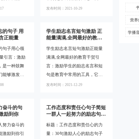
努力。这些文
成功的阶梯，坚持是登上阶梯
的话语来激励
阅读励志名言。本文将为您介
17
发布时间：2021-10-29
积极向上的情
的脚步。2.拼搏不一定成功，
。本文将为大
绍40条英语励志名言短句，这
鼓舞和启发，
但不拼搏一定不会成功。3.成
营养
学生党的励志
些短句简洁有力，能够激发您
功来自
志的句子 用
学生励志名言短句激励 正
学播
在学习和生活
的内在动力，帮助您在面对困
蕴含正能量
能量满满,全网最好的教育
态，追求自己
难时保持积极的心态。1."Belie
干贺
的句子用心领
学生励志名言短句激励正能量
极面对挑战面
veyoucanandyou'rehalfwayther
能量引言：激励
满满,全网最好的教育干贺引
和挑战，我们
e."-TheodoreRoosevelt相信你能
，是一种鼓舞
言：激励学生的励志名言和短
心态。以下是
行，你已经成功了一半。2."Do
们能够激发我
句是教育中常用的工具，它们
可以帮助我们
n'twatch
我们克服困
能够激发学生的积极性和动
08
发布时间：2021-12-29
只要路是对的，
职业目标。在
力，帮助他们克服困难，追求
.“成功需要付出
们将探讨一些
卓越。本文将为您介绍一些优
努力奋斗的句
工作态度和责任心句子简短
心领会其中蕴
秀的学生励志名言和短句，带
能激励到你
一群人一起努力的励志句子
探讨如何将这
给您正能量满满的教育干贺。
（精选30）
励人努力奋斗的
标题：工作态度和责任心的力
们的职业生涯
一、激励学生的重要性学生是
能激励到你引
量：30句激励人心的励志句子
求梦想的句子
社会的未来，他们的成长和发