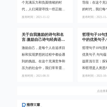
个充满压力和负面情绪的时
导段：在这个充
的励志短句，这些短句既能够
1.“成功不是偶
代，人们渴望寻找一些正能量
的时代，我们每
给自己带来动力，也能够激励
然。”这句话告
的力量来激励自己，给予内心
些激励和鼓励来
发布时间：2021-11-12
发布时间：2021-11-
他人。一、积极向上的励志短
是靠运气，而是
力量和希望。励志美文摘抄成
斗。2021年，
句1.勇往直前，永不止步。2.梦
的努力和毅力来
为了一种受欢迎的方式，通过
力奋斗的句子涌
想是
女性要有
关于自我激励的诗句和名
哲理句子10句
深度和品味的句子，为人们带
能够激发我们内
言-激励自己诗句经典语录
中的优美句子
来积极的思考和启示。本文将
助我们克服困难
大全
理,让人受益匪
激励自己，是每个人在追求目
哲理句子10句赏
探讨正能量的深度与品味，并
梦想。本文将为您
标和实现梦想的过程中都会遇
优美句子,句句蕴
提供一些励志美文摘抄，帮助
1年的鼓励人努
到的挑战。在这个充满竞争和
益匪浅引言：探
读者在日常生活中获得积极的
相信其中总有一
压力的社会中，我们常常需要
和哲理是人类思
能量。正文：1.正能量的深
您。1.拥抱变化
一些激励和鼓舞来坚持前行。
题。在各个领域
发布时间：2021-08-31
发布时间：2021-10-
度：超越表面的积极思考正能
这个快速变化的
诗句和名言是一种简洁而有力
中，我们可以找
量并非仅仅停留在表面的积极
要学会适应变化
的表达方式，它们能够激发我
句子，这些句子
思考，它更需
点击查
们内心的力量，让我们更加坚
炼，而且蕴含着
定地追求自己的目标。本文将
给人以启迪和思