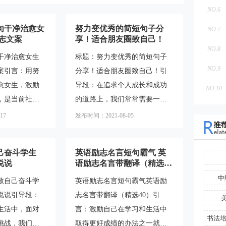
NO.6
句干净治愈女
努力变优秀的简短句子分
NO.7
志文案
享！适合朋友圈致自己！
NO.8
干净治愈女生
标题：努力变优秀的简短句子
NO.9
案引言：用努
分享！适合朋友圈致自己！引
愈女生，激励
导段：在追求个人成长和成功
NO.10
，是当前社交
的道路上，我们常常需要一些
中备受关注的
激励和鼓舞。朋友圈是我们与
17
发布时间：2021-08-05
努力的文案短
亲朋好友分享生活点滴的地
答，并探讨其
方，也是一个可以向自己表达
己奋斗学生
英语励志名言短句霸气 英
领域的应用。
努力和进步的平台。本文将分
说说
语励志名言带翻译（精选4
的文案短句？
享一些简短而有力的句子，帮
0）
中
致自己奋斗学
英语励志名言短句霸气英语励
是指通过简洁
助你在朋友圈中向自己致以努
说说引导段：
志名言带翻译（精选40）引
，激发人们的
力变优秀的祝福，激励自己不
生活中，面对
言：激励自己在学习和生活中
他们在面对困
断进步。一、奋斗篇1.努力是
挑战，我们常
取得更好成绩的办法之一就是