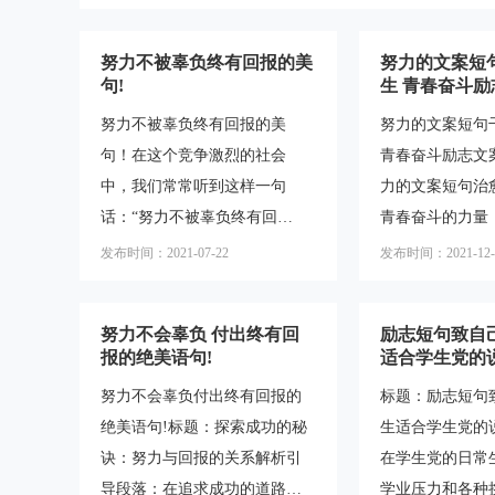
努力不被辜负终有回报的美
努力的文案短
句!
生 青春奋斗励
努力不被辜负终有回报的美
努力的文案短句
句！在这个竞争激烈的社会
青春奋斗励志文
中，我们常常听到这样一句
力的文案短句治
话：“努力不被辜负终有回
青春奋斗的力量
报。”这句话鼓舞着我们去追求
媒体和广告行业
发布时间：2021-07-22
发布时间：2021-12-
梦想，坚持不懈地努力奋斗。
话题。本文将对
但是，这句话到底是什么意思
句的概念进行解
努力不会辜负 付出终有回
励志短句致自
呢？它是真实存在的吗？本文
在青春奋斗励志
报的绝美语句!
适合学生党的
将对这句美句进行直接解答，
一、什么是努力
努力不会辜负付出终有回报的
标题：励志短句
并通过相关内容的介绍来支持
努力的文案短句
绝美语句!标题：探索成功的秘
生适合学生党的
这一观点。一、努力的定义首
有力的文字表达
诀：努力与回报的关系解析引
在学生党的日常
先，我们需要明确努力的定
内心力量，鼓励
导段落：在追求成功的道路
学业压力和各种