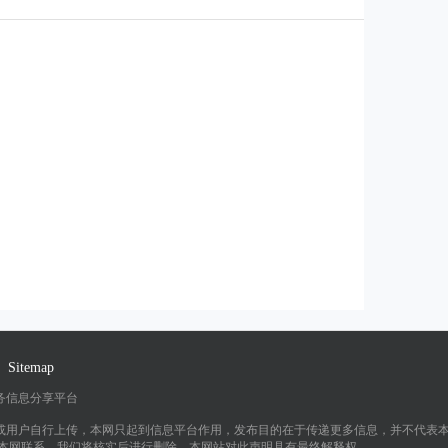
书中的优美句
言，希望能够为您带来启发和
受其中的哲
动力。1."成功不是将来才有
4》乔治·奥威尔
的，而是从决定去做的那一刻
想象一个有力的
起，持续累积而成的。"-陈述
，永远踢下
者未知这句话强调了成功的本
理解我对权力
质，它并非突然出现
Sitemap
务信息分享平台
或用户自行上传，本网只起到信息平台作用，发布目的在于传递更多信息，并不代表
与本网联系，我们将核实后进行删除，本网站对此声明具有最终解释权。