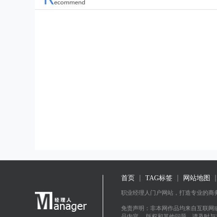
为您介绍一些关于自我激励的
您赏析10句著名
诗句和名言，帮助您在困难时
子，带您一同感
刻找到动力，继续前进。一、
理。一、《198
激励自己的诗句1.“不经一番寒
句子：“如果你
彻骨，怎得梅花扑鼻香。”这是
脚踢在你的脸上
明代文学家郑燮的诗句，意味
去，那么你就能
着只
的渴
首页
TAG标签
网站地图
职业经理人门户网站，打造专业的商
免责声明：非本网作品均来自互联网
品内容、 版权和其他问题，请及时