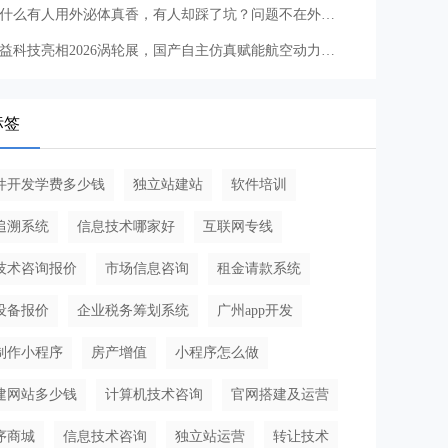
为什么有人用外泌体真香，有人却踩了坑？问题不在外泌体本身！
秩益科技亮相2026涡轮展，国产自主仿真赋能航空动力系统研发
标签
件开发学费多少钱
独立站建站
软件培训
追溯系统
信息技术哪家好
互联网专线
技术咨询报价
市场信息咨询
租金请款系统
设备报价
企业税务筹划系统
广州app开发
制作小程序
房产增值
小程序怎么做
建网站多少钱
计算机技术咨询
官网搭建及运营
序商城
信息技术咨询
独立站运营
转让技术