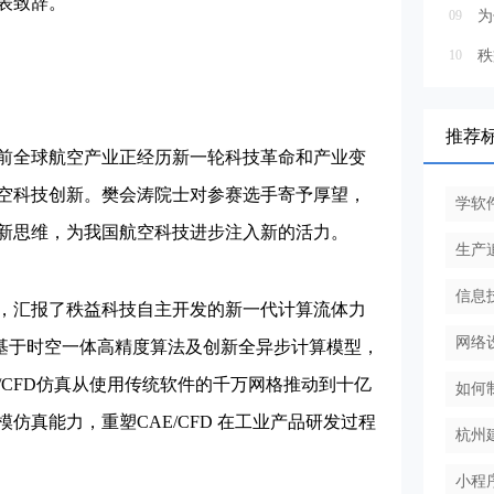
表致辞。
09
10
推荐
全球航空产业正经历新一轮科技革命和产业变
空科技创新。樊会涛院士对参赛选手寄予厚望，
学软
新思维，为我国航空科技进步注入新的活力。
生产
信息
汇报了秩益科技自主开发的新一代计算流体力
网络
展。基于时空一体高精度算法及创新全异步计算模型，
E/CFD仿真从使用传统软件的千万网格推动到十亿
如何
真能力，重塑CAE/CFD 在工业产品研发过程
杭州
小程