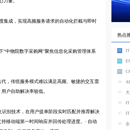
心力量。
度集成，实现高频服务请求的自动化拦截与即时
热点
01
“中物院数字采购网”聚焦信息化采购管理体系
02
03
C
迭代，传统服务模式难以满足高频、敏捷的交互需
04
，用户自助解决率较低。
05
大
06
I
语义识别技术，在用户提单阶段实时匹配并推荐解决
07
支持移动端第一时间响应并回传处理进度。· 自动
08