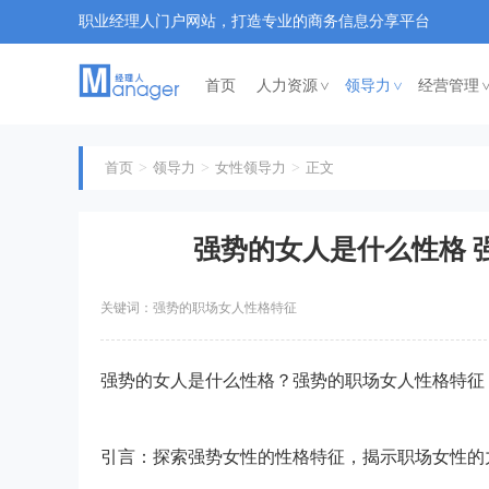
职业经理人门户网站，打造专业的商务信息分享平台
首页
人力资源
领导力
经营管理
<
<
首页
领导力
女性领导力
正文
强势的女人是什么性格 
关键词：强势的职场女人性格特征
强势的女人是什么性格？强势的职场女人性格特征
引言：探索强势女性的性格特征，揭示职场女性的