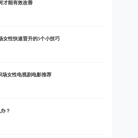
何才能有效改善
场女性快速晋升的5个小技巧
职场女性电视剧电影推荐
么办？