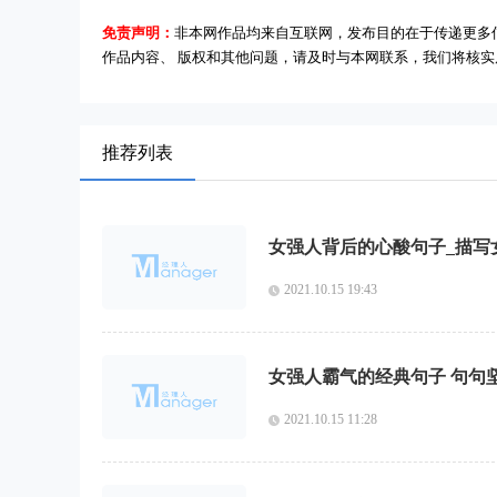
免责声明：
非本网作品均来自互联网，发布目的在于传递更多
作品内容、 版权和其他问题，请及时与本网联系，我们将核
推荐列表
女强人背后的心酸句子_描写
2021.10.15 19:43
女强人霸气的经典句子 句句坚
2021.10.15 11:28