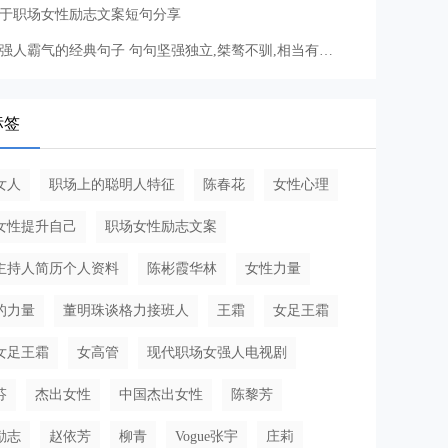
于职场女性励志文案短句分享
女强人霸气的经典句子 句句坚强独立,桀骜不驯,相当有气场
标签
女人
职场上的聪明人特征
陈春花
女性心理
女性提升自己
职场女性励志文案
主持人简历个人资料
陈彬霞华林
女性力量
的力量
董明珠谈格力接班人
王霜
女足王霜
女足王霜
女高管
现代职场女强人电视剧
芬
杰出女性
中国杰出女性
陈黎芳
励志
赵依芳
柳青
Vogue张宇
庄莉