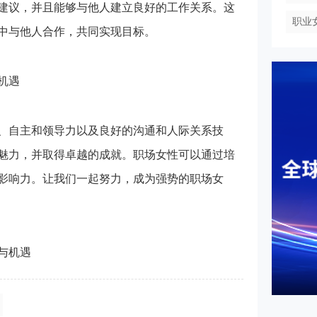
建议，并且能够与他人建立良好的工作关系。这
职业
中与他人合作，共同实现目标。
机遇
、自主和领导力以及良好的沟通和人际关系技
魅力，并取得卓越的成就。职场女性可以通过培
影响力。让我们一起努力，成为强势的职场女
与机遇