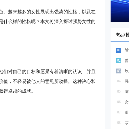
色。越来越多的女性展现出强势的性格，以及在
是什么样的性格呢？本文将深入探讨强势女性的
热点
01
赞
02
曾
03
玖
她们对自己的目标和愿景有着清晰的认识，并且
价值，不轻易被他人的意见所动摇。这种决心和
04
强
取得卓越的成就。
05
陈
06
女
07
董
08
宗