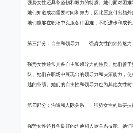
强势女性还具备坚韧和毅力的特质。她们面对困难
她们知道成功需要时间和努力，因此愿意付出额外
她们能够在职场中克服各种困难，不断进步和成长
第三部分：自主和领导力——强势女性的独特魅力
强势女性通常具备自主和领导力的特质。她们善于
队。她们在职场中展现出的领导力和决策能力，使
越的业绩。她们的自主性和领导力也为其他女性树
第四部分：沟通和人际关系——强势女性的重要技
强势女性还具备良好的沟通和人际关系技能。她们