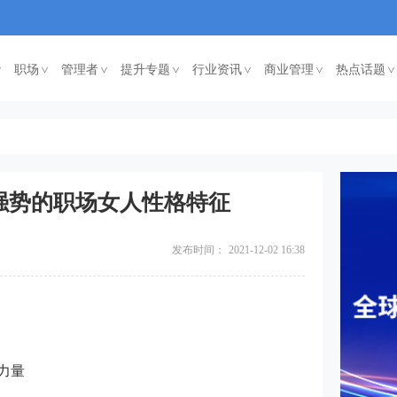
职场
管理者
提升专题
行业资讯
商业管理
热点话题
<
<
<
<
<
<
强势的职场女人性格特征
发布时间：
2021-12-02 16:38
力量