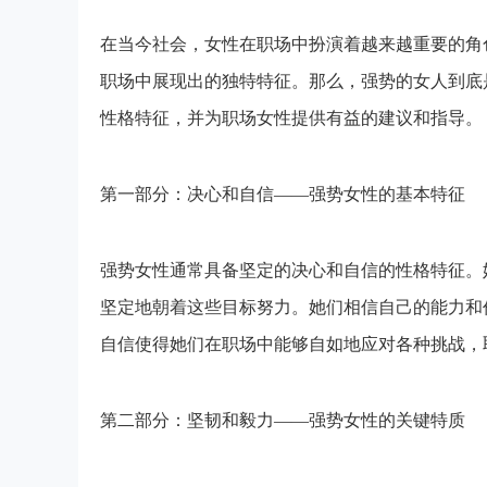
在当今社会，女性在职场中扮演着越来越重要的角
职场中展现出的独特特征。那么，强势的女人到底
性格特征，并为职场女性提供有益的建议和指导。
第一部分：决心和自信——强势女性的基本特征
强势女性通常具备坚定的决心和自信的性格特征。
坚定地朝着这些目标努力。她们相信自己的能力和
自信使得她们在职场中能够自如地应对各种挑战，
第二部分：坚韧和毅力——强势女性的关键特质