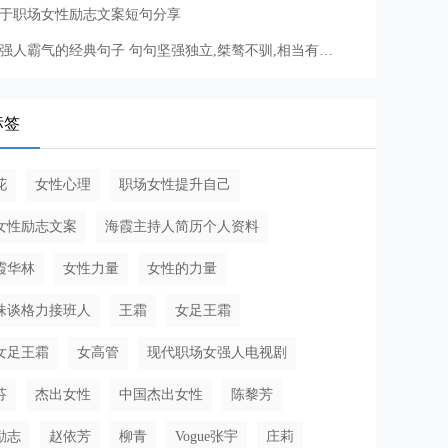
于职场女性励志文案短句分享
女强人霸气的经典句子 句句坚强独立,桀骜不驯,相当有气场
标签
花
女性心理
职场女性提升自己
女性励志文案
海霞主持人简历个人资料
霞华林
女性力量
女性的力量
珠谈格力接班人
王霜
女足王霜
女足王霜
女高管
现代职场女强人电视剧
芬
杰出女性
中国杰出女性
陈黎芳
励志
赵依芳
柳青
Vogue张宇
庄莉