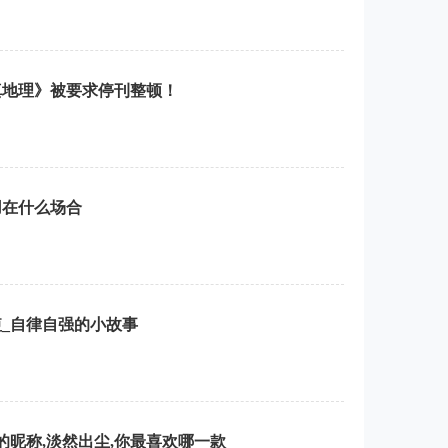
真地理》被要求停刊整顿！
用在什么场合
_自律自强的小故事
的昵称,淡然出尘,你最喜欢哪一款