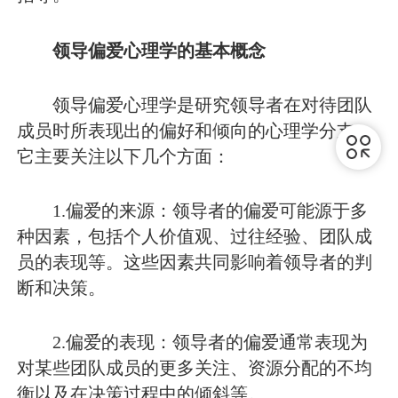
领导偏爱心理学的基本概念
领导偏爱心理学是研究领导者在对待团队
成员时所表现出的偏好和倾向的心理学分支。
它主要关注以下几个方面：
1.偏爱的来源：领导者的偏爱可能源于多
种因素，包括个人价值观、过往经验、团队成
员的表现等。这些因素共同影响着领导者的判
断和决策。
2.偏爱的表现：领导者的偏爱通常表现为
对某些团队成员的更多关注、资源分配的不均
衡以及在决策过程中的倾斜等。