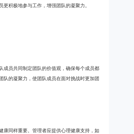
员更积极地参与工作，增强团队的凝聚力。
成员共同制定团队的价值观，确保每个成员都
团队的凝聚力，使团队成员在面对挑战时更加团
康同样重要。管理者应提供心理健康支持，如