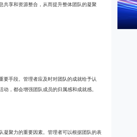
息共享和资源整合，从而提升整体团队的凝聚
要手段。管理者应及时对团队的成就给予认
活动，都会增强团队成员的归属感和成就感。
凝聚力的重要因素。管理者可以根据团队的表