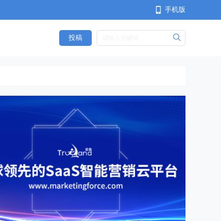
手机版
投稿
<