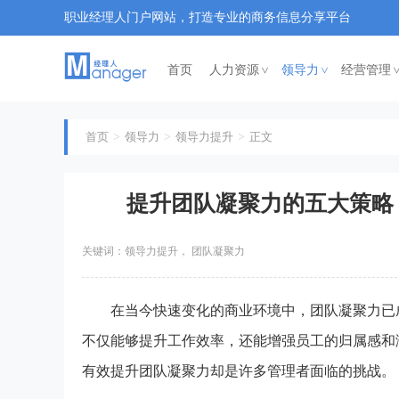
职业经理人门户网站，打造专业的商务信息分享平台
首页
人力资源
领导力
经营管理
<
<
首页
领导力
领导力提升
正文
提升团队凝聚力的五大策略
关键词：领导力提升， 团队凝聚力
在当今快速变化的商业环境中，团队凝聚力已成
不仅能够提升工作效率，还能增强员工的归属感和
有效提升团队凝聚力却是许多管理者面临的挑战。