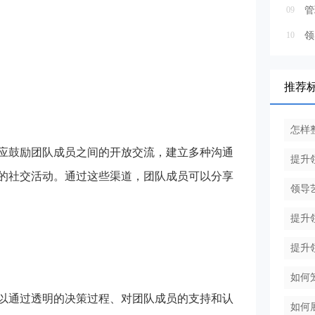
09
管
10
领
推荐
怎样
鼓励团队成员之间的开放交流，建立多种沟通
提升
的社交活动。通过这些渠道，团队成员可以分享
领导
提升
提升
如何
通过透明的决策过程、对团队成员的支持和认
如何