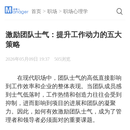
>
>
首页
职场
职场心理学
激励团队士气：提升工作动力的五大
策略
2026年05月09日 19:37
505浏览
在现代职场中，团队士气的高低直接影响
到工作效率和企业的整体表现。当团队成员感
到士气低落时，工作热情和创造力往往会受到
抑制，进而影响到项目的进展和团队的凝聚
力。因此，如何有效激励团队士气，成为了管
理者和领导者必须面对的重要课题。