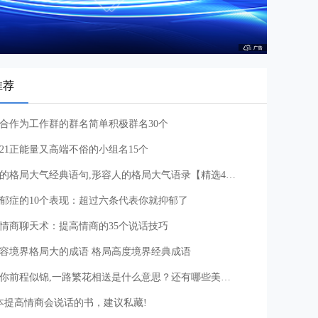
推荐
合作为工作群的群名简单积极群名30个
021正能量又高端不俗的小组名15个
人的格局大气经典语句,形容人的格局大气语录【精选40句】
郁症的10个表现：超过六条代表你就抑郁了
情商聊天术：提高情商的35个说话技巧
容境界格局大的成语 格局高度境界经典成语
愿你前程似锦,一路繁花相送是什么意思？还有哪些美好祝愿的句子？
本提高情商会说话的书，建议私藏!