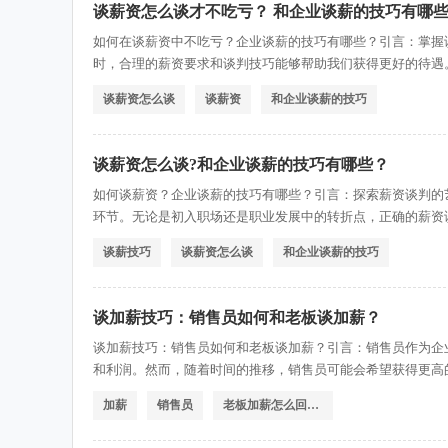
谈薪资怎么谈才不吃亏？ 和企业谈薪的技巧有哪些
如何在谈薪资中不吃亏？企业谈薪的技巧有哪些？引言：掌握
时，合理的薪资要求和谈判技巧能够帮助我们获得更好的待遇
吃亏。一、提前做好准备在与企业谈薪资之前，充分的准备是
谈薪资怎么谈
谈薪资
和企业谈薪的技巧
平均薪资水平、同等职位的薪资范围等。通过调查研究，你可
谈薪资怎么谈?和企业谈薪的技巧有哪些？
如何谈薪资？企业谈薪的技巧有哪些？引言：探索薪资谈判的
环节。无论是初入职场还是职业发展中的转折点，正确的薪资
将探讨如何谈薪资以及企业谈薪的技巧，帮助读者在薪资谈判
谈薪技巧
谈薪资怎么谈
和企业谈薪的技巧
值在谈薪资之前，准备工作是至关重要的。首先，了解市场行
谈加薪技巧：销售员如何和老板谈加薪？
谈加薪技巧：销售员如何和老板谈加薪？引言：销售员作为企
和利润。然而，随着时间的推移，销售员可能会希望获得更高
谈加薪呢？本文将为您提供一些实用的谈加薪技巧，帮助您在
加薪
销售员
老板加薪怎么回复感谢
之前，充分的准备是至关重要的。首先，您需要对自己的工作