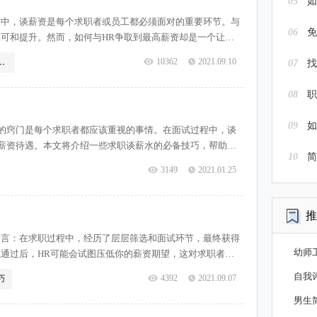
05
如
场中，谈薪资是每个求职者或员工都必须面对的重要环节。与
06
免
认可和提升。然而，如何与HR争取到最高薪资却是一个让许
HR谈判时取得更好的结果。一、准备充分，了解市场行情在
10362
2021.09.10
要注意的地方
07
找
情是至关重要的一步。通
08
职
09
如
的窍门是每个求职者都应该重视的事情。在面试过程中，谈
薪资待遇。本文将介绍一些求职谈薪水的必备技巧，帮助求
10
定位自己的薪资期望在求职过程中，了解市场行情是非常重
3149
2021.01.25
平，从而合理定位自己的薪资期
推
引言：在求职过程中，经历了层层筛选和面试环节，最终获得
幼师
试通过后，HR可能会试图压低你的薪资期望，这对求职者来
过后压低工资的情况，并提供一些有效的谈薪技巧与策略。
自我
4392
2021.09.07
巧
通过压低薪资来节省成本。
男生