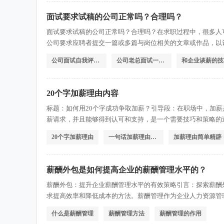
面试要求试稿的公司正常吗？合理吗？
面试要求试稿的公司正常吗？合理吗？在求职过程中，很多人
公司要求应聘者提交一篇或多篇与岗位相关的文章或作品，以
司，有人认为这是一种正常且合理的做法，而也有人对此持有
公司面试自我评价怎么写
公司老总面试一般问什么
和企业谈薪的技
容进行介绍。一、试稿的正常性和合理性试稿作为一种面试要
20个字加薪理由内容
标题：如何用20个字成功争取加薪？引导段：在职场中，加
薪请求，并且能够得到认可和支持，是一个需要技巧和策略的
一些相关的内容，帮助您在职场中成功争取加薪。1.展示卓
20个字加薪理由
一句话加薪理由怎么写
加薪理由简单精辟
作中的卓越表现。通过提高工作效率、完成高质量的任务、超
薪酬外包是如何提高企业的薪酬管理水平的？
薪酬外包：提升企业薪酬管理水平的有效策略引言：探索薪酬
求提高效率和降低成本的方法。薪酬管理作为企业人力资源管
要。然而，许多企业在薪酬管理方面面临着挑战，如何提高薪
什么是薪酬管理
薪酬管理方法
薪酬管理的作用
为一种有效策略，如何帮助企业提升薪酬管理水平。一、薪酬