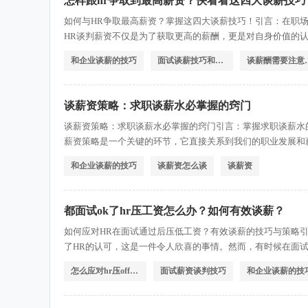
怎样跟hr争取到最高薪资？快看看这四大谈薪技巧
如何与HR争取最高薪资？掌握这四大谈薪技巧！引言：在职
HR谈判薪资不仅是为了获取更高的薪酬，更是对自身价值的
多人头疼的问题。本文将为您介绍四大谈薪技巧，帮助您在与
和企业谈薪的技巧
面试谈薪技巧和策略
谈薪酬需
与HR谈判薪资前，首先要做好充分的准备工作。了解市场行
谈薪资策略：求职谈薪水必掌握的窍门
谈薪资策略：求职谈薪水必掌握的窍门引言：掌握求职谈薪水
薪资策略是一个关键的环节，它直接关系到我们的职业发展和
职者在面试中更好地掌握薪资策略。一、了解市场行情，合理
和企业谈薪的技巧
谈薪资怎么谈
谈薪资
要的。通过调研，我们可以了解到不同职位在市场上的薪资水
都面试ok了hr压工资怎么办？如何有效谈薪？
如何应对HR在面试通过后压低工资？有效谈薪的技巧与策略
了HR的认可，这是一件令人欣喜的事情。然而，有时候在面
说可能是一个挑战。本文将为大家介绍如何应对HR在面试通
怎么应对hr压offer工资
面试薪资谈判技巧
和企业谈薪的技
一、了解市场行情与自身价值在面试通过后，HR可能会试图