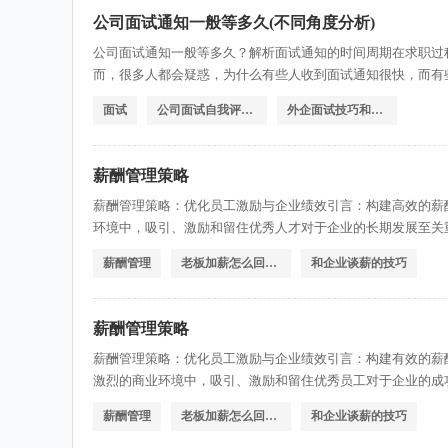
公司面试通知一般等多久(不同角度分析)
公司面试通知一般等多久？解析面试通知的时间周期在求职过
而，很多人都会疑惑，为什么有些人收到面试通知很快，而有
通知的时间周期，并为您提供一些有用的信息。一、招聘流程
面试
公司面试自我评价怎么写
外企面试技巧和注意事项
和多个参与者。首先，招聘部门需要收集和筛选大量的简历，
薪酬管理策略
薪酬管理策略：优化员工激励与企业绩效引言：构建高效的薪
环境中，吸引、激励和留住优秀人才对于企业的长期发展至关
的方法和技巧，帮助企业优化员工激励与企业绩效。一、薪酬管
薪酬管理
老板加薪怎么回复感谢
和企业谈薪的技巧
提供具有竞争力的薪酬和福利，激励员工发挥出更高的工作动
薪酬管理策略
薪酬管理策略：优化员工激励与企业绩效引言：构建有效的薪
激烈的商业环境中，吸引、激励和留住优秀员工对于企业的成
供一些实用的方法和建议，帮助企业制定和实施有效的薪酬管理
薪酬管理
老板加薪怎么回复感谢
和企业谈薪的技巧
理策略是激励员工表现的重要手段之一。通过合理的薪酬设计