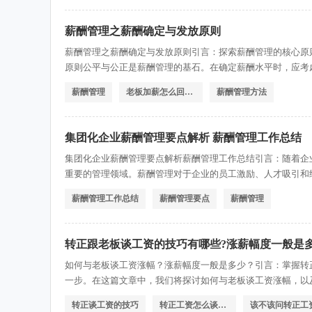
薪酬管理之薪酬确定与发放原则
薪酬管理之薪酬确定与发放原则引言：探索薪酬管理的核心原
原则公平与公正是薪酬管理的基石。在确定薪酬水平时，应考
素。公平的薪酬体系应该遵循内部公平和外部公平原则。内部
薪酬管理
老板加薪怎么回复感谢
薪酬管理方法
释，而外部公平则是指公司的薪酬水平应该与同行业、同地区
集团化企业薪酬管理要点解析 薪酬管理工作总结
集团化企业薪酬管理要点解析薪酬管理工作总结引言：随着企
重要的管理领域。薪酬管理对于企业的员工激励、人才吸引和
薪酬管理的要点进行解析，并总结薪酬管理工作的关键。一、
薪酬管理工作总结
薪酬管理要点
薪酬管理
业薪酬管理的第一步是制定薪酬策略。薪酬策略应与企业的战
转正跟老板谈工资的技巧有哪些?涨薪幅度一般是多
如何与老板谈工资涨幅？涨薪幅度一般是多少？引言：掌握转
一步。在这篇文章中，我们将探讨如何与老板谈工资涨幅，以
谈工资前，做好充分的准备工作是至关重要的。首先，了解公
转正谈工资的技巧
转正工资怎么谈直接问吗
该不该问转正工
收集自己的工作成果和贡献，准备一份详细的工作报告，以便