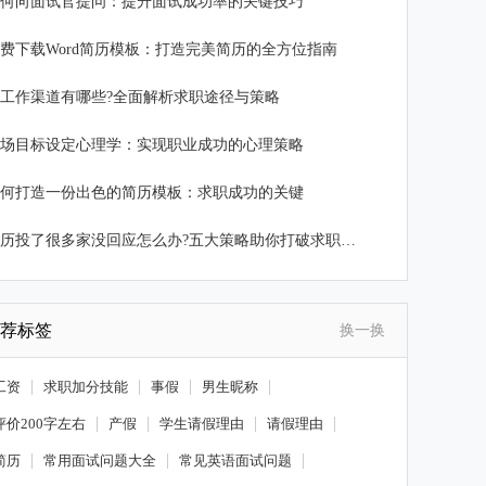
何向面试官提问：提升面试成功率的关键技巧
费下载Word简历模板：打造完美简历的全方位指南
工作渠道有哪些?全面解析求职途径与策略
场目标设定心理学：实现职业成功的心理策略
何打造一份出色的简历模板：求职成功的关键
简历投了很多家没回应怎么办?五大策略助你打破求职瓶颈
荐标签
换一换
工资
求职加分技能
事假
男生昵称
评价200字左右
产假
学生请假理由
请假理由
简历
常用面试问题大全
常见英语面试问题