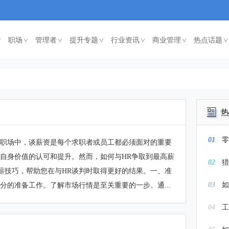
职场
管理者
提升专题
行业资讯
商业管理
热点话题
<
<
<
<
<
<
热
01
零
在职场中，谈薪资是每个求职者或员工都必须面对的重要
自身价值的认可和提升。然而，如何与HR争取到最高薪
02
猎
薪技巧，帮助您在与HR谈判时取得更好的结果。一、准
03
如
分的准备工作。了解市场行情是至关重要的一步。通...
04
工