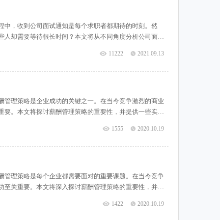
程中，收到公司面试通知是每个求职者都期待的时刻。然
些人却需要等待很长时间？本文将从不同角度分析公司面试
的复杂性招聘流程是一个相对复杂的过程，涉及到多个环节
11222
2021.09.13
这需要一定的时间。其次，面试官
酬管理策略是企业成功的关键之一。在当今竞争激烈的商业
重要。本文将探讨薪酬管理策略的重要性，并提供一些实用
理策略的重要性1.1激励员工表现：薪酬管理策略可以通过
1555
2020.10.19
力和创造力，从而提高企业
酬管理策略是每个企业都需要面对的重要课题。在当今竞争
功至关重要。本文将深入探讨薪酬管理策略的重要性，并提
策略。一、薪酬管理策略的重要性1.1激励员工表现薪酬管
1422
2020.10.19
，可以激发员工的积极性和