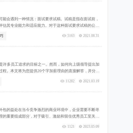
可能会遇到一种情况：面试要求试稿。试稿是指在面试前，
评估其专业能力和适应能力。对于这种面试要求试稿的公
不同的观点。本文将对这个问题进行直接解答，并对相关内
5163
2021.08.31
巧
求，其正常性和合理性是有争议的
薪是许多员工追求的目标之一。然而，如何向上级领导提出加
过程。本文将为您提供20个字加薪理由的直接解答，并分享
越的工作表现在争取加薪时，最重要的是能够展示出自己在工
11282
2021.03.19
额完成目标等方式，向上
外包的益处在当今竞争激烈的商业环境中，企业需要不断寻
理的重要组成部分，对于吸引、激励和留住优秀员工至关重
酬管理水平成为了一个迫切的问题。本文将探讨薪酬外包作
1121
2023.05.09
外包的定义和形式薪酬外包是指