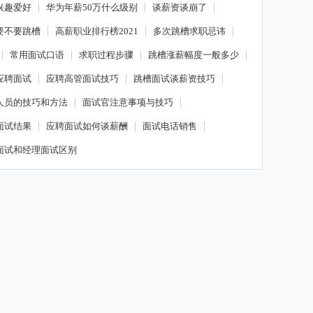
兴趣爱好
华为年薪50万什么级别
谈薪资谈崩了
要不要跳槽
高薪职业排行榜2021
多次跳槽求职忌讳
常用面试口语
求职过程步骤
跳槽涨薪幅度一般多少
应聘面试
应聘高管面试技巧
跳槽面试谈薪资技巧
人员的技巧和方法
面试官注意事项与技巧
面试结果
应聘面试如何谈薪酬
面试电话销售
面试和经理面试区别