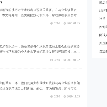
?
简历
谈薪资的技巧对于求职者来说至关重要。在与企业谈薪资
纠结
。本文将介绍一些关键的技巧和策略，帮助你在谈薪资时不
社招
非常重要的。首先，你需要了解自己的市场价值，包括行业
2506
2021.01.25
以更好地评估自己的价值，并为谈
如何
面试
外企
艺术在职场中，谈薪资是每个求职者或员工都会面临的重要
总监
谈判技巧都能为个人带来更好的职业发展和经济回报。本文
中取得更好的结果。一、准备阶段：了解市场行情和个人价
3250
2021.01.22
情是必不可少的。通过调研行业
业的重要一环，他们的努力和业绩直接影响着企业的销售额
的薪资以体现自己的价值。那么，作为销售员，如何与老板
与老板沟通时更加自信和成功。1.准备充分在与老板谈加薪
2680
2020.11.05
表现进行全面的评估，包括销