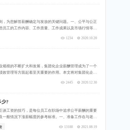
则，为您解答薪酬确定与发放的关键问题。一、公平与公正
虑员工的工作内容、工作质量、工作成果以及市场行情等因
公平指的是同一岗位内员工之间的薪酬差异应该合理且可解
1234
2020.10.20
的其他公司相当。二、绩效导向
业规模的不断扩大和发展，集团化企业薪酬管理成为了一个
绩效管理等方面起着至关重要的作用。本文将对集团化企业
集团化企业薪酬管理的要点解析1.薪酬策略的制定集团化企
2445
2020.12.30
略目标相一致，同时考虑到市
少?
正谈工资的技巧，是每位员工在职场中追求公平薪酬的重要
及一般情况下涨薪幅度的参考标准。一、准备工作在与老板
司的薪酬体系和政策，包括晋升机制、绩效评估等。其次，
13188
2021.08.19
资
能够清晰地展示自己的价值。此