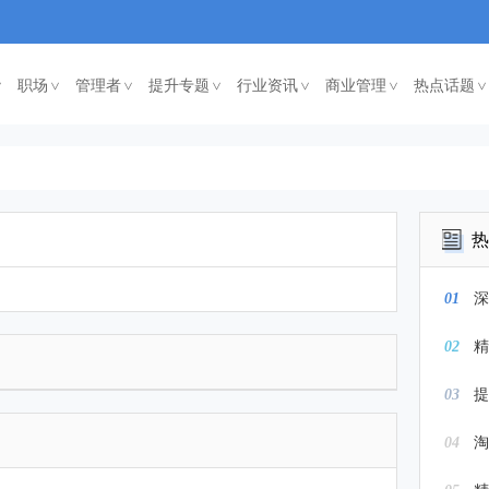
职场
管理者
提升专题
行业资讯
商业管理
热点话题
<
<
<
<
<
<
热
01
02
精
03
提
04
淘