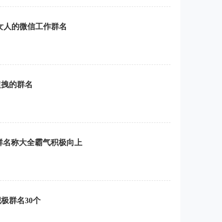
女人的微信工作群名
超拽的群名
群名称大全霸气积极向上
极群名30个