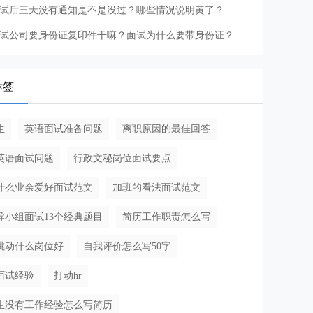
试后三天没有通知是不是没过？哪些情况说明黄了？
试公司要身份证复印件干嘛？面试为什么要带身份证？
标签
生
英语面试准备问题
离职原因的最佳回答
英语面试问题
行政文秘岗位面试要点
什么业余爱好面试范文
加班的看法面试范文
导小组面试13个经典题目
简历工作职责怎么写
跳动什么岗位好
自我评价怎么写50字
面试经验
打动hr
生没有工作经验怎么写简历