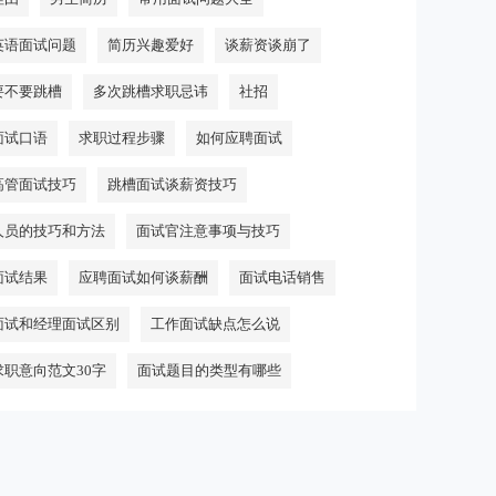
英语面试问题
简历兴趣爱好
谈薪资谈崩了
要不要跳槽
多次跳槽求职忌讳
社招
面试口语
求职过程步骤
如何应聘面试
高管面试技巧
跳槽面试谈薪资技巧
人员的技巧和方法
面试官注意事项与技巧
面试结果
应聘面试如何谈薪酬
面试电话销售
面试和经理面试区别
工作面试缺点怎么说
求职意向范文30字
面试题目的类型有哪些