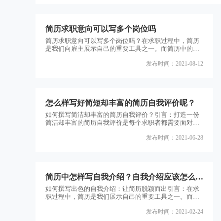
简历求职意向可以写多个岗位吗
简历求职意向可以写多个岗位吗？在求职过程中，简历
是我们向雇主展示自己的重要工具之一。而简历中的求
职意向部分则是告诉雇主我们期望从事的岗位或职业方
发布时间：2021-08-12
向。然而，很多求职者对于简历求职意向是否可以写多
个岗位存在疑惑。本文将对这个问题进行直接解答，并
介绍相关内容。一、简历求职意向的作用简历求职意向
是简历中的重要组成部分，它可以帮助雇主更好地了解
求职者的职业发展方向和意愿。通过明确表达自己的求
怎么样写好简短却丰富的简历自我评价呢？
职意向，求职者可
如何撰写简洁却丰富的简历自我评价？引言：打造一份
简洁却丰富的简历自我评价是每个求职者都需要面对的
挑战。在有限的空间内，如何准确、精炼地表达自己的
发布时间：2021-06-28
能力和优势，成为了许多人的难题。本文将为您提供一
些实用的技巧和建议，帮助您写出一份令人印象深刻的
简历自我评价。1.简洁明了的开头在简历自我评价的开
头，应该用简练的语言概括自己的核心竞争力和职业目
标。例如，可以使用一两句话来描述自己的专业背景、
简历中怎样写自我介绍？自我介绍应该怎么
工作经验和所具
写？
如何撰写出色的自我介绍：让简历脱颖而出引言：在求
职过程中，简历是我们展示自己的重要工具之一。而自
我介绍作为简历的开篇，扮演着引起雇主兴趣的关键角
发布时间：2021-02-24
色。本文将探讨如何撰写出色的自我介绍，以使简历在
众多应聘者中脱颖而出。一、自我介绍的重要性自我介