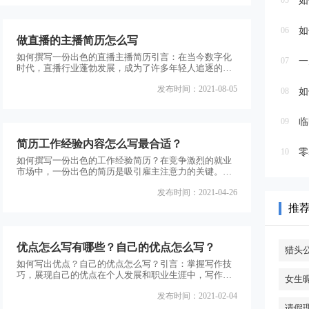
05
如
06
如
做直播的主播简历怎么写
如何撰写一份出色的直播主播简历引言：在当今数字化
07
一
时代，直播行业蓬勃发展，成为了许多年轻人追逐的梦
想。作为一名直播主播，拥有一份出色的简历是至关重
发布时间：2021-08-05
要的，它能够展示你的专业能力和吸引力，为你在竞争
08
如
激烈的行业中脱颖而出。本文将为你介绍如何撰写一份
高质量的直播主播简历，帮助你在求职过程中取得成
09
临
功。1.个人信息在简历的开头，你需要提供基本的个人
信息，包括姓名、联系方式、所在地等。此外，你还可
简历工作经验内容怎么写最合适？
以在这一部分简要
10
零
如何撰写一份出色的工作经验简历？在竞争激烈的就业
市场中，一份出色的简历是吸引雇主注意力的关键。工
作经验是简历中最重要的部分之一，它展示了你在过去
发布时间：2021-04-26
的职业生涯中所取得的成就和能力。然而，许多人在撰
写工作经验内容时感到困惑，不知道如何最合适地呈现
推
自己的经验。本文将为你提供一些有用的指导，帮助你
撰写一份高质量的工作经验简历。一、突出关键成就和
责任在写工作经验部分时，首先要明确你在每个职位上
优点怎么写有哪些？自己的优点怎么写？
的关键成就和责任
猎头
如何写出优点？自己的优点怎么写？引言：掌握写作技
巧，展现自己的优点在个人发展和职业生涯中，写作是
女生
一项重要的技能。无论是写简历、自我介绍还是面试自
发布时间：2021-02-04
我介绍，都需要准确、简洁地表达自己的优点。本文将
介绍如何写出优点以及如何描述自己的优点，帮助读者
请假