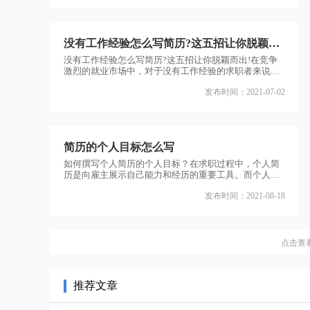
历的重要工具。那么，怎样才能提高简历的含金量？本
文将为您解答这个问题，并介绍一些关键点，帮助您在
简历中突出自己的优势。一、个人信息在简历中，个人
信息是最基础也是最重要的部分。包括姓名、联系方
没有工作经验怎么写简历?这五招让你脱颖而
式、地址等基本信息
出!
没有工作经验怎么写简历?这五招让你脱颖而出!在竞争
激烈的就业市场中，对于没有工作经验的求职者来说，
写一份出色的简历是至关重要的。然而，没有工作经验
发布时间：2021-07-02
的人如何在简历中展示自己的能力和潜力呢？本文将为
你提供五招，帮助你脱颖而出，让你的简历在众多应聘
者中脱颖而出。一、突出教育背景和学术成就对于没有
工作经验的求职者来说，教育背景和学术成就是简历中
最重要的部分之一。在简历中，你应该详细列出你的教
简历的个人目标怎么写
育经历，包括学
如何撰写个人简历的个人目标？在求职过程中，个人简
历是向雇主展示自己能力和经历的重要工具。而个人目
标是简历中不可或缺的一部分，它能够帮助雇主更好地
发布时间：2021-08-18
了解求职者的职业发展方向和目标。本文将为您介绍如
何撰写个人简历的个人目标，帮助您在求职过程中更好
地展示自己的价值。一、个人目标的重要性个人目标是
简历中的一部分，它能够向雇主传达求职者的职业发展
方向和目标。一个明确的个人目标能够帮助雇主更好地
点击查
了解求职者的职业
推荐文章