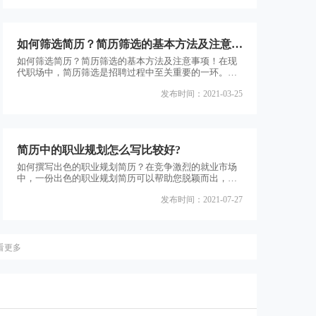
么样的简历？他们会看哪些要素？本文将为您揭秘HR喜
欢的简历要素，并提供一些实用的建议，帮助您在求职
过程中脱颖而出。一、简洁明了的格式简历的格式对于
HR来说非常重要。一个简洁明了的格式可以让HR快速
如何筛选简历？简历筛选的基本方法及注意事
浏览
项！
如何筛选简历？简历筛选的基本方法及注意事项！在现
代职场中，简历筛选是招聘过程中至关重要的一环。雇
主通过简历筛选来筛选出最合适的候选人，而求职者则
发布时间：2021-03-25
需要通过简历来展示自己的能力和经历。然而，由于大
量简历的涌入，如何高效地筛选简历成为了一个挑战。
本文将介绍简历筛选的基本方法和注意事项，帮助雇主
和求职者更好地应对这一问题。一、基本方法1.首先，
明确招聘需求。在开始筛选简历之前，雇主应该明确所
简历中的职业规划怎么写比较好?
需职位的具体要
如何撰写出色的职业规划简历？在竞争激烈的就业市场
中，一份出色的职业规划简历可以帮助您脱颖而出，吸
引雇主的注意。职业规划简历是展示您的职业目标、技
发布时间：2021-07-27
能和经验的重要工具。然而，许多人在撰写简历时遇到
困惑，不知道如何突出自己的职业规划。本文将为您提
供一些有用的建议，帮助您撰写一份高质量的职业规划
简历。一、明确职业目标在简历中明确表达您的职业目
看更多
标非常重要。雇主希望知道您对自己的职业发展有清晰
的规划，并且能够