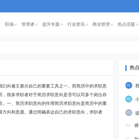
职场
管理者
提升专题
行业资讯
商业管理
热点话题
<
<
<
<
<
<
热
01
我们向雇主展示自己的重要工具之一。而简历中的求职意
而，很多求职者对于简历求职意向是否可以写多个岗位存
02
容。一、简历求职意向的作用简历求职意向是简历中的重
展方向和意愿。通过明确表达自己的求职意向，求职者
03
04
裸