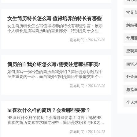
在各种场合中展现自己的优势。一、如何写出优点1.自
我评估：首先，我们需要对自己进行全面的自我评估。
常见
思考自己的特长、技能和经验，以及在工作和学习中取
女生简历特长怎么写 值得培养的特长有哪些
得的成就。这有
纠结
女生简历特长怎么写值得培养的特长有哪些引言：展示
个人特长是撰写简历时的重要部分，特别是对于女生来
说。在竞争激烈的就业市场中，女生需要通过简历来突
常用
发布时间：2021-09-30
出自己的优势和特长。本文将探讨如何在女生简历中写
出特长，并介绍一些值得培养的特长。一、突出个人特
长的重要性在撰写简历时，突出个人特长是吸引雇主注
应聘
意的关键。特长不仅能展示个人的能力和潜力，还能体
现个人的独特性和适应能力。对于女生来说，通过展示
面试
简历的自我介绍怎么写?需要注意哪些事项?
特长，可以增加自
如何撰写一份出色的简历自我介绍？简历是求职过程中
至关重要的一环，而自我介绍则是简历中最能突出个人
外企
特点和吸引雇主注意的部分。本文将为您介绍如何写一
发布时间：2021-08-20
份令人印象深刻的简历自我介绍，并提供一些需要注意
总监
的事项。一、引言（Introduction）简历自我介绍的引言
部分应该简洁明了，能够吸引雇主的注意力。可以通过
强调个人的专业背景、工作经验或者特殊技能来引起对
个人
方的兴趣。例如，可以写上自己的职业头衔、所在行业
hr喜欢什么样的简历？会看哪些要素？
的
HR喜欢什么样的简历？会看哪些要素？引言：揭秘HR
喜欢的简历要素在求职过程中，简历是求职者与HR之间
的第一次接触，也是HR了解求职者的重要途径。因此，
发布时间：2021-04-23
编写一份令HR满意的简历至关重要。那么，HR喜欢什