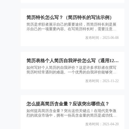
绍是简历中的第一印象，它能够向雇主展示你的个人特
点、能力和经验。一个精心撰写的自我介绍能够吸引雇
主的注意，使你在众多应聘者中脱颖而出。因此，如何
简历特长怎么写？（简历特长的写法示例）
撰写出色的自我介
简历是求职者展示自己的重要途径，而简历特长则是展
示自己的一项重要内容。在写简历特长时，需要注意哪
些问题呢?本文将从以下几个方面为大家介绍。一、什么
发布时间：2023-06-08
是简历特长?简历特长是指求职者在某些方面具有突出的
能力或特长，这些能力或特长可以是与工作相关的技
能，也可以是与工作无关的兴趣爱好。简历特长的写法
需要根据个人情况进行调整，但总体来说，需要突出自
己的优势，让招聘者更好地了解自己。二、如何写好简
简历表格个人简历自我评价怎么写（通用12
历特长?1.突
篇）
如何写好个人简历的自我评价？这是许多求职者在撰写
简历时经常遇到的难题。一个优秀的自我评价能够突出
个人的优势和特点，吸引雇主的注意力，提高求职成功
发布时间：2021-11-22
率。本文将为您介绍12篇通用的自我评价写作方法，帮
助您撰写出高质量的个人简历。一、自我评价的重要性
二、自我评价的基本要素1.性格特点2.职业能力3.工作经
验4.学习能力5.团队合作6.沟通能力7.解决问题的能力8.
创新思维9.自我管理能力10.目标导向11
怎么提高简历含金量？应该突出哪些点？
如何提高简历含金量？突出这些关键点！在现代竞争激
烈的就业市场中，拥有一份高含金量的简历是成功找到
理想工作的关键。简历是求职者与雇主之间的第一次接
发布时间：2021-04-20
触，它不仅仅是一份个人介绍，更是展示自己能力和经