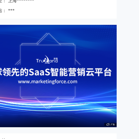
址：
上海********
站：
***