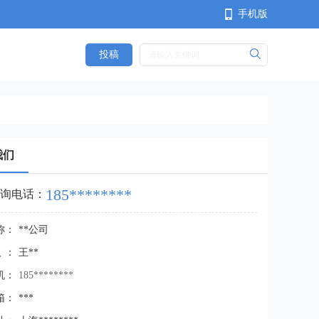
手机版
投稿
<
我们
185********
询电话：
称：
**公司
人：
王**
机：
185********
箱：
***