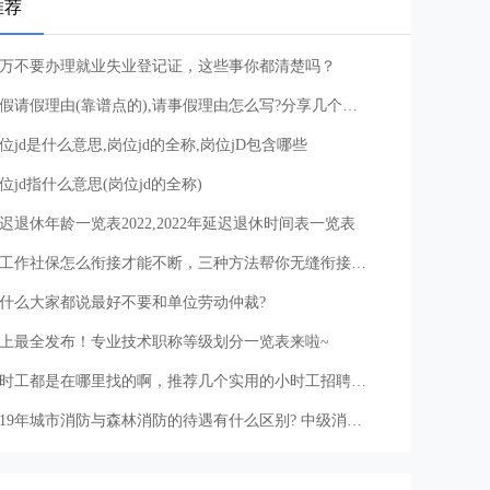
推荐
万不要办理就业失业登记证，这些事你都清楚吗？
事假请假理由(靠谱点的),请事假理由怎么写?分享几个请假条事假学生模板
位jd是什么意思,岗位jd的全称,岗位jD包含哪些
位jd指什么意思(岗位jd的全称)
迟退休年龄一览表2022,2022年延迟退休时间表一览表
换工作社保怎么衔接才能不断，三种方法帮你无缝衔接社保
什么大家都说最好不要和单位劳动仲裁?
上最全发布！专业技术职称等级划分一览表来啦~
小时工都是在哪里找的啊，推荐几个实用的小时工招聘平台APP
2019年城市消防与森林消防的待遇有什么区别? 中级消防员证工资待遇好吗?