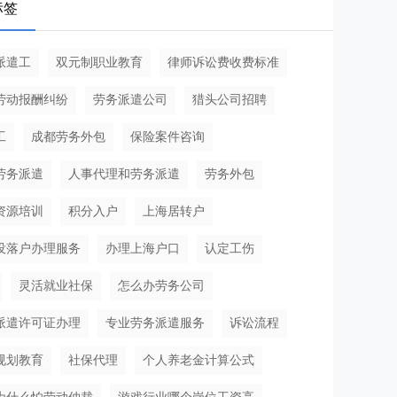
标签
派遣工
双元制职业教育
律师诉讼费收费标准
劳动报酬纠纷
劳务派遣公司
猎头公司招聘
工
成都劳务外包
保险案件咨询
劳务派遣
人事代理和劳务派遣
劳务外包
资源培训
积分入户
上海居转户
没落户办理服务
办理上海户口
认定工伤
灵活就业社保
怎么办劳务公司
派遣许可证办理
专业劳务派遣服务
诉讼流程
规划教育
社保代理
个人养老金计算公式