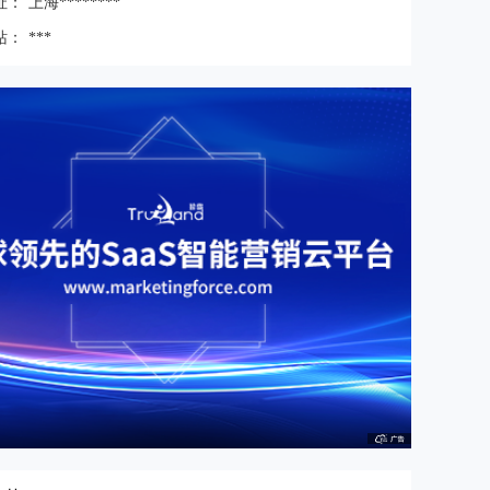
址：
上海********
站：
***