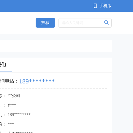
手机版
投稿
<
我们
189********
询电话：
称：
**公司
人：
付**
机：
189********
箱：
***