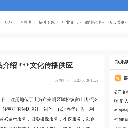
职场
管理者
提升专题
行业资讯
商业管理
热点话题
<
<
<
<
<
<
联系
介绍 ***文化传播供应
咨
发布时间：
2026-06-29 11:23
公司名
06日，注册地位于上海市崇明区城桥镇官山路7号8
联系
志鹏。经营范围包括设计、制作、代理各类广告，利
咨询手
展览展示服务，摄影摄像服务，礼仪服务，61企
咨询邮